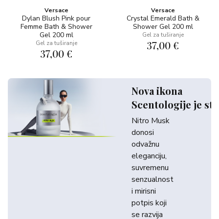
Versace
Versace
Dylan Blush Pink pour
Crystal Emerald Bath &
Femme Bath & Shower
Shower Gel 200 ml
Gel 200 ml
Gel za tuširanje
37,00 €
Gel za tuširanje
37,00 €
Nova ikona
Scentologije je sti
Nitro Musk
donosi
odvažnu
eleganciju,
suvremenu
senzualnost
i mirisni
potpis koji
se razvija