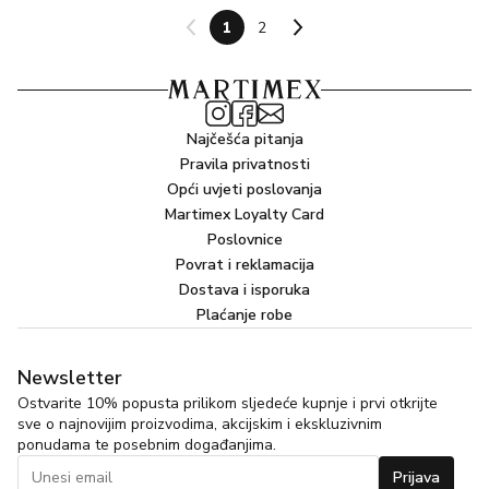
1
2
Najčešća pitanja
Pravila privatnosti
Opći uvjeti poslovanja
Martimex Loyalty Card
Poslovnice
Povrat i reklamacija
Dostava i isporuka
Plaćanje robe
Newsletter
Ostvarite 10% popusta prilikom sljedeće kupnje i prvi otkrijte
sve o najnovijim proizvodima, akcijskim i ekskluzivnim
ponudama te posebnim događanjima.
Prijava