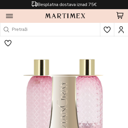
Besplatna dostava iznad 75€