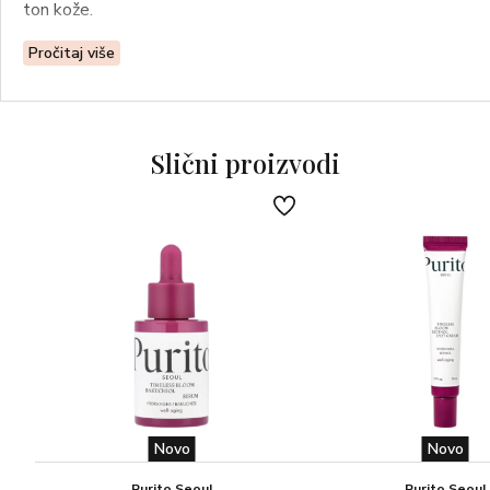
ton kože.
Pročitaj više
Slični proizvodi
Novo
Novo
Purito Seoul
Purito Seoul