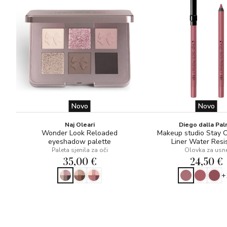
Novo
Novo
Naj Oleari
Diego dalla Pa
Wonder Look Reloaded
Makeup studio Stay 
eyeshadow palette
Liner Water Resi
Paleta sjenila za oči
Olovka za usn
35,00 €
24,50 €
+