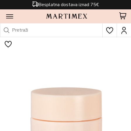
Besplatna dostava iznad 75€