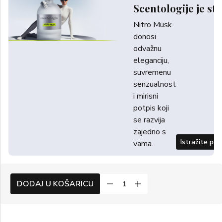
Scentologije je sti
Nitro Musk
donosi
odvažnu
eleganciju,
suvremenu
senzualnost
i mirisni
potpis koji
se razvija
zajedno s
Istražite po
vama.
DODAJ U KOŠARICU