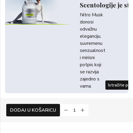
Scentologije je sti
Nitro Musk
donosi
odvažnu
eleganciju,
suvremenu
senzualnost
i mirisni
potpis koji
se razvija
zajedno s
Istražite po
vama.
DODAJ U KOŠARICU