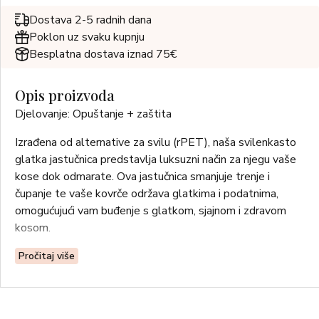
Dostava 2-5 radnih dana
Poklon uz svaku kupnju
Besplatna dostava iznad 75€
Opis proizvoda
Djelovanje: Opuštanje + zaštita
Izrađena od alternative za svilu (rPET), naša svilenkasto
glatka jastučnica predstavlja luksuzni način za njegu vaše
kose dok odmarate. Ova jastučnica smanjuje trenje i
čupanje te vaše kovrče održava glatkima i podatnima,
omogućujući vam buđenje s glatkom, sjajnom i zdravom
kosom.
• Pomaže smanjiti lom, zaplitanje vlasi i kuštravost.
Pročitaj više
• Njezina glatka površina pomaže očuvati frizuru tijekom
noći.
• Svilenkasto glatka vlakna manje upijaju od mnogih drugih