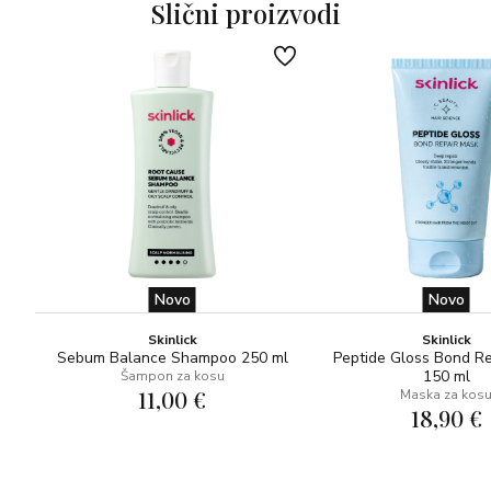
Slični proizvodi
vlakana, što pomaže u
zadržavanju vlage u kosi i koži.
• Štiti posteljinu od kozmetičkih proizvoda za njegu kose i
kože.
• Dizajn s patentnim zatvaračem sprječava klizanje.
• Dostupna je u jednoj veličini (74 cm x 49 cm).
Sastojci: 100 % reciklirani polietilen tereftalat (rPET).
Više informacija: Upute za održavanje:
Perite ručno u hladnoj ili mlakoj vodi s blagim
deterdžentom. Položite je na suhi ručnik i pustite da se
Novo
Novo
osuši.
Skinlick
Skinlick
Sebum Balance Shampoo 250 ml
Peptide Gloss Bond R
150 ml
Šampon za kosu
11,00 €
Maska za kos
18,90 €