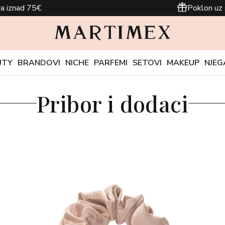
a iznad 75€
Poklon uz 
UTY
BRANDOVI
NICHE
PARFEMI
SETOVI
MAKEUP
NJEG
Pribor i dodaci