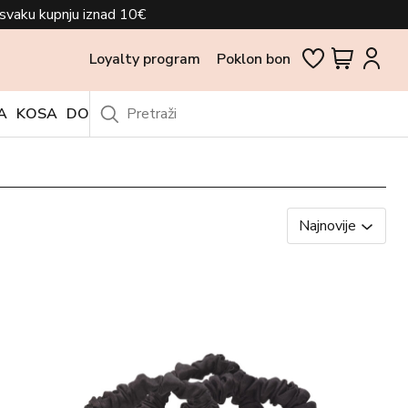
svaku kupnju iznad 10€
Loyalty program
Poklon bon
A
KOSA
DODACI
OUTLET
Najnovije