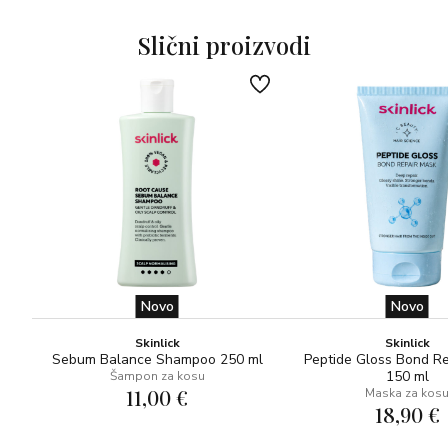
dugačku/debelu kosu.
• Promjer gumica je 6 cm.
Slični proizvodi
• Set sadrži tri gumice.
• Dostupne su u crnoj ili boji šampanjca.
Upotreba: Idealne su za svakodnevnu upotrebu kao
dodatak za brzo stiliziranje – za vezanje niskog repa,
punđe i drugih frizura oblikovanih s lakoćom.
Više informacija: Izrađene su od materijala rPET, ekološki
prihvatljive / veganske alternative za svilu, napravljenog
od recikliranih plastičnih boca koje bi inače vjerojatno
završile u oceanima.
Novo
Novo
Skinlick
Skinlick
Sebum Balance Shampoo 250 ml
Peptide Gloss Bond R
150 ml
Šampon za kosu
11,00 €
Maska za kos
18,90 €