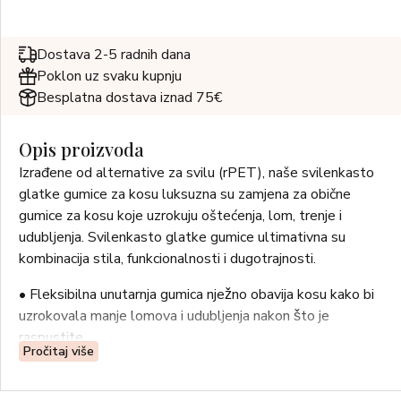
Dostava 2-5 radnih dana
Poklon uz svaku kupnju
Besplatna dostava iznad 75€
Opis proizvoda
Izrađene od alternative za svilu (rPET), naše svilenkasto
glatke gumice za kosu luksuzna su zamjena za obične
gumice za kosu koje uzrokuju oštećenja, lom, trenje i
udubljenja. Svilenkasto glatke gumice ultimativna su
kombinacija stila, funkcionalnosti i dugotrajnosti.
• Fleksibilna unutarnja gumica nježno obavija kosu kako bi
uzrokovala manje lomova i udubljenja nakon što je
raspustite.
Pročitaj više
• Elastičnost gumica omogućuje vezanje dvije do tri petlje
kako bi nježno držale na mjestu tanku/kratku ili