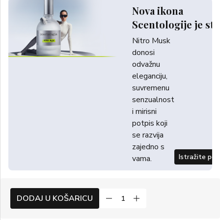
Nova ikona
Scentologije je sti
Nitro Musk
donosi
odvažnu
eleganciju,
suvremenu
senzualnost
i mirisni
potpis koji
se razvija
zajedno s
Istražite po
vama.
DODAJ U KOŠARICU