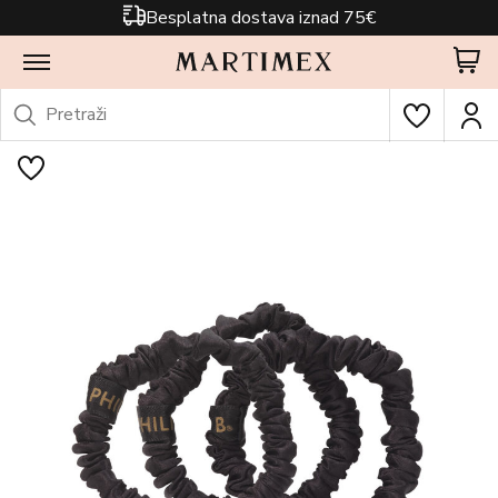
Besplatna dostava iznad 75€