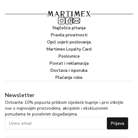
polietilen tereftalat (rPET).
Više informacija: Jedna veličina pristaje svima. Izrađena je
od tkanine od bambusovih vlakana i ekološki prihvatljive /
veganske alternative za svilu (rPET).
Najčešća pitanja
Pravila privatnosti
Opći uvjeti poslovanja
Martimex Loyalty Card
Poslovnice
Povrat i reklamacija
Dostava i isporuka
Plaćanje robe
Newsletter
Ostvarite 10% popusta prilikom sljedeće kupnje i prvi otkrijte
sve o najnovijim proizvodima, akcijskim i ekskluzivnim
ponudama te posebnim događanjima.
Prijava