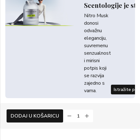
Scentologije je sti
Nitro Musk
donosi
odvažnu
eleganciju,
suvremenu
senzualnost
i mirisni
potpis koji
se razvija
zajedno s
Istražite po
vama.
DODAJ U KOŠARICU