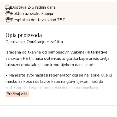
Dostava 2-5 radnih dana
Poklon uz svaku kupnju
Besplatna dostava iznad 75€
Opis proizvoda
Djelovanje: Opuštanje + zaštita
Izrađena od tkanine od bambusovih vlakana i alternative
za svilu (rPET), naša svilenkasto glatka kapa predstavlja
luksuzni dodatak za upotrebu tijekom dana i noći.
• Nanesite svoj najdraži regenerator koji se ne ispire, ulje ili
masku za kosu i ostavite kapu na glavi tijekom noći da
biste zadržali vlagu i pospješili dubinsko obnavljanje.
• Vašu posteljinu štiti od kozmetičkih proizvoda.
Pročitaj više
• Rashlađujuća tkanina od bambusovih vlakana i podstava
od alternative za svilu (rPET) svim tipovima kose pružaju
luksuznu zaštitu bez trenja.