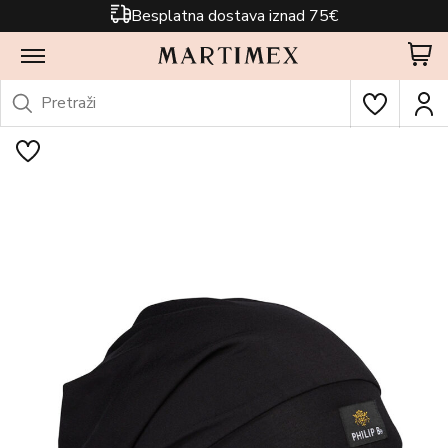
Besplatna dostava iznad 75€