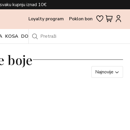
svaku kupnju iznad 10€
Loyalty program
Poklon bon
A
KOSA
DODACI
OUTLET
e boje
Najnovije