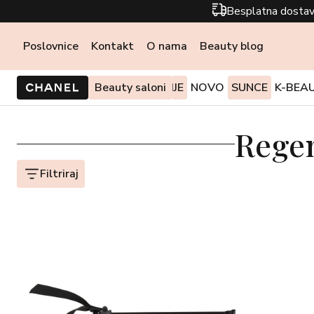
Besplatna dostav
Poslovnice
Kontakt
O nama
Beauty blog
PONUDE I AKCIJE
Beauty saloni
NOVO
SUNCE
K-BEA
Regen
Filtriraj