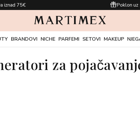
a iznad 75€
Poklon uz 
UTY
BRANDOVI
NICHE
PARFEMI
SETOVI
MAKEUP
NJEG
eratori za pojačavanj