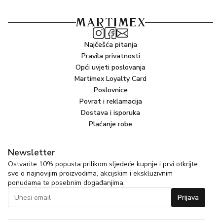
Shampooing Sublime Mèches 50ml
Crème de Soin à l’Amarante 50ml
Najčešća pitanja
Pravila privatnosti
Opći uvjeti poslovanja
Martimex Loyalty Card
Poslovnice
Povrat i reklamacija
Dostava i isporuka
Plaćanje robe
Newsletter
Ostvarite 10% popusta prilikom sljedeće kupnje i prvi otkrijte
sve o najnovijim proizvodima, akcijskim i ekskluzivnim
ponudama te posebnim događanjima.
Prijava