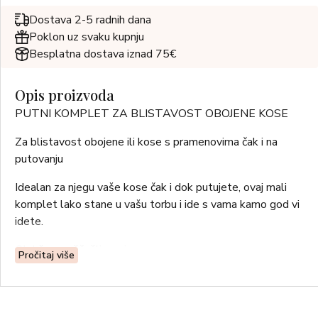
Dostava 2-5 radnih dana
Poklon uz svaku kupnju
Besplatna dostava iznad 75€
Opis proizvoda
PUTNI KOMPLET ZA BLISTAVOST OBOJENE KOSE
Za blistavost obojene ili kose s pramenovima čak i na
putovanju
Idealan za njegu vaše kose čak i dok putujete, ovaj mali
komplet lako stane u vašu torbu i ide s vama kamo god vi
idete.
Olakšava raščešljavanje
Pročitaj više
Poboljšava sjaj
Štiti i produljuje postojanost boje