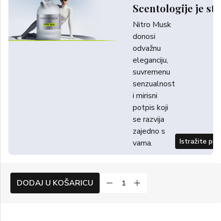
Scentologije je sti
Nitro Musk
donosi
odvažnu
eleganciju,
suvremenu
senzualnost
i mirisni
potpis koji
se razvija
zajedno s
Istražite po
vama.
DODAJ U KOŠARICU