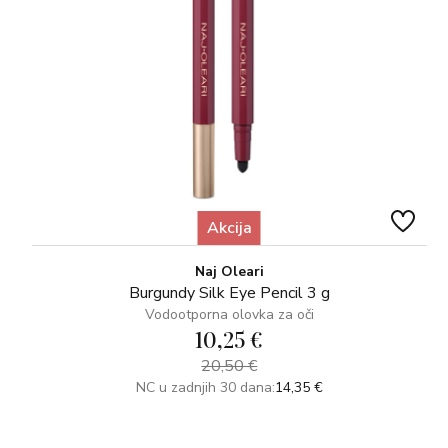
Akcija
Naj Oleari
Burgundy Silk Eye Pencil 3 g
Vodootporna olovka za oči
10,25 €
20,50 €
NC u zadnjih 30 dana:
14,35 €