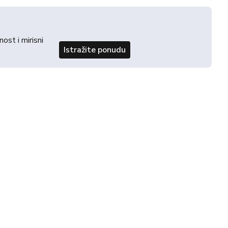
st i mirisni
Istražite ponudu