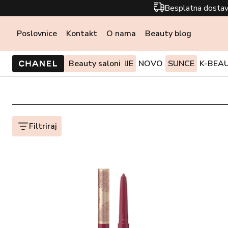
Besplatna dostav
Poslovnice
Kontakt
O nama
Beauty blog
PONUDE I AKCIJE
Beauty saloni
NOVO
SUNCE
K-BEA
Filtriraj