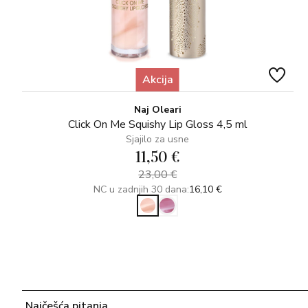
Akcija
Naj Oleari
Click On Me Squishy Lip Gloss 4,5 ml
Sjajilo za usne
11,50 €
23,00 €
NC u zadnjih 30 dana:
16,10 €
Najčešća pitanja