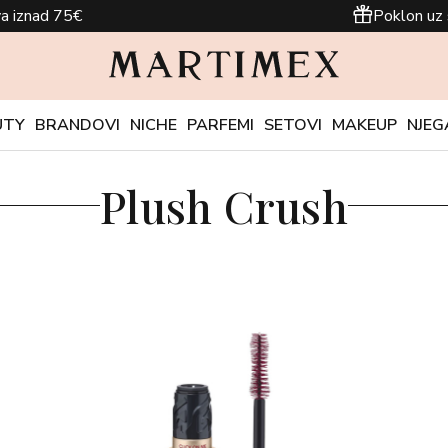
a iznad 75€
Poklon uz 
UTY
BRANDOVI
NICHE
PARFEMI
SETOVI
MAKEUP
NJEG
Plush Crush