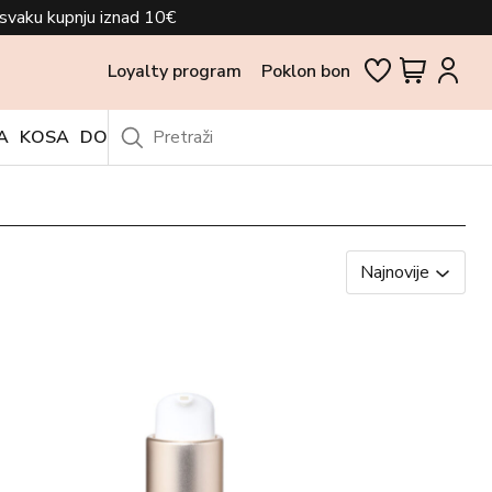
svaku kupnju iznad 10€
Loyalty program
Poklon bon
A
KOSA
DODACI
OUTLET
Najnovije