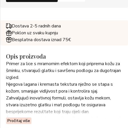
Dostava 2-5 radnih dana
Poklon uz svaku kupnju
Besplatna dostava iznad 75€
Opis proizvoda
Primer za lice s mramornim efektom koji priprema kožu za
šminku, stvarajući glatku i savršenu podlogu za dugotrajan
izgled.
Njegova lagana i kremasta tekstura nježno se stapa s
kožom, smanjuje vidljivost pora i kontrolira sjaj.
Zahvaljujući inovativnoj formuli, ostavlja kožu mekom,
stvara izuzetno glatku i mat podlogu te osigurava
besprijekorne rezultate koji traju cijeli dan.
Šminka se nanosi lako i savršeno fiksira, za kožu koja uvijek
Pročitaj više
izgleda svježe i besprijekorno – tijekom cijelog dana.