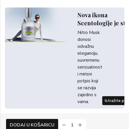
Nova ikona
Scentologije je sti
Nitro Musk
donosi
odvažnu
eleganciju,
suvremenu
senzualnost
i mirisni
potpis koji
se razvija
zajedno s
Istražite po
vama.
DODAJ U KOŠARICU