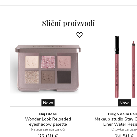
Nezaobilazan saveznik za make-up koji odolijeva vremenu
i
osvaja svaki pogled.
Slični proizvodi
DERMATOLOŠKI TESTIRANO
Novo
Novo
Naj Oleari
Diego dalla Pa
Wonder Look Reloaded
Makeup studio Stay 
eyeshadow palette
Liner Water Resi
Paleta sjenila za oči
Olovka za usn
35,00 €
24,50 €