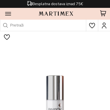
Besplatna dostava iznad 75€