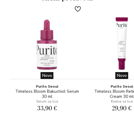
Focus-CIT™ ili Cosmetic Roll-CIT®.
3. Umasirajte jednu do tri kapi seruma u kožu.
4. Pričekajte da se proizvod upije u kožu, zatim nanesite
preporučeni Environov hidracijski proizvod s vitaminom A.
5. Upotrebljavajte ujutro i navečer.
Novo
Novo
Purito Seoul
Purito Seoul
Timeless Bloom Bakuchiol Serum
Timeless Bloom Reti
30 ml
Cream 30 ml
Serum za lice
Krema za lice
33,90 €
29,90 €