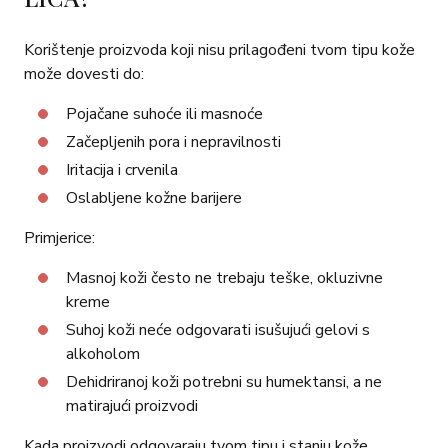
Korištenje proizvoda koji nisu prilagođeni tvom tipu kože
može dovesti do:
Pojačane suhoće ili masnoće
Začepljenih pora i nepravilnosti
Iritacija i crvenila
Oslabljene kožne barijere
Primjerice:
Masnoj koži često ne trebaju teške, okluzivne
kreme
Suhoj koži neće odgovarati isušujući gelovi s
alkoholom
Dehidriranoj koži potrebni su humektansi, a ne
matirajući proizvodi
Kada proizvodi odgovaraju tvom tipu i stanju kože,