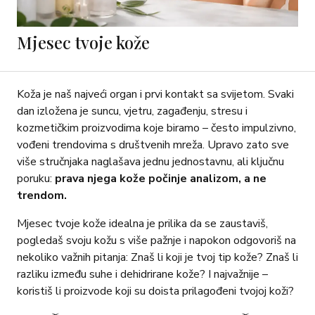
Mjesec tvoje kože
Koža je naš najveći organ i prvi kontakt sa svijetom. Svaki
dan izložena je suncu, vjetru, zagađenju, stresu i
kozmetičkim proizvodima koje biramo – često impulzivno,
vođeni trendovima s društvenih mreža. Upravo zato sve
više stručnjaka naglašava jednu jednostavnu, ali ključnu
poruku:
prava njega kože počinje analizom, a ne
trendom.
Mjesec tvoje kože idealna je prilika da se zaustaviš,
pogledaš svoju kožu s više pažnje i napokon odgovoriš na
nekoliko važnih pitanja: Znaš li koji je tvoj tip kože? Znaš li
razliku između suhe i dehidrirane kože? I najvažnije –
koristiš li proizvode koji su doista prilagođeni tvojoj koži?