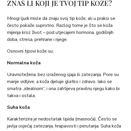
ZNAŠ LI KOJI JE TVOJ TIP KOŽE?
Mnogi ljudi misle da znaju svoj tip kože, ali u praksi se
često pokaže suprotno. Razlog tome je što se koža
mijenja kroz život – pod utjecajem hormona, godišnjih
doba, stresa, prehrane i njege.
Osnovni tipovi kože su:
Normalna koža
Uravnotežena, bez izraženog sjaja ili zatezanja. Pore su
manje vidljive, a koža djeluje glatko i zdravo. Iako se
smatra „idealnom“, i ona zahtijeva pravilnu njegu kako bi
takva i ostala.
Suha koža
Karakterizira je nedostatak lipida (masnoća). Često se
javlja osjećaj zatezanja, hrapavosti i perutanja. Suha koža