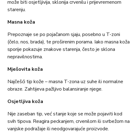
može biti osjetljivija, sklonija crvenilu i prijevremenom
starenju.
Masna koža
Prepoznaje se po pojačanom sjaju, posebno u T-zoni
(čelo, nos, brada), te proširenim porama. Iako masna koža
sporije pokazuje znakove starenja, često je sklona
nepravilnostima.
Mješovita koža
Najčešći tip kože – masna T-zona uz suhe ili normalne
obraze. Zahtijeva pažljivo balansiranje njege.
Osjetljiva koža
Nije zaseban tip, već stanje koje se može pojaviti kod
svih tipova. Reagira peckanjem, crvenilom ili svrbežom na
vanjske podražaje ili neodgovarajuće proizvode.