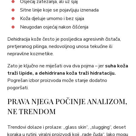
Osjećaj zatezanja, ali uz sjaj
Sitne linije koje se pojavljuju iznenada
Koža djeluje umorno i bez sjaja
Neugodan osjećaj nakon čišćenja
Dehidracija kože često je posljedica agresivnih čistača,
pretjeranog pilinga, nedovoljnog unosa tekućine ili
nepravilne kozmetike.
Zato je ključno ne miješati ova dva pojma – jer
suha koža
traži lipide, a dehidrirana koža traži hidrataciju.
Pogrešan izbor proizvoda može stanje dodatno
pogoršati.
PRAVA NJEGA POČINJE ANALIZOM,
NE TRENDOM
Trendovi dolaze i prolaze: „glass skin“, „slugging“, deset
koraka u rutini, viralni proizvodi koji „rade čuda“. Iako mogu