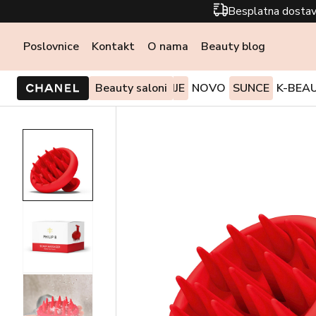
Besplatna dostav
Poslovnice
Kontakt
O nama
Beauty blog
PONUDE I AKCIJE
Beauty saloni
NOVO
SUNCE
K-BEA