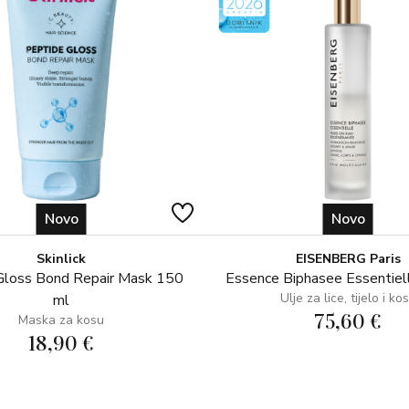
Novo
Novo
Skinlick
EISENBERG Paris
Gloss Bond Repair Mask 150
Essence Biphasee Essentiel
Ulje za lice, tijelo i ko
ml
75,60 €
Maska za kosu
18,90 €