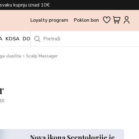
svaku kupnju iznad 10€
Loyalty program
Poklon bon
A
KOSA
DODACI
OUTLET
ga vlasišta
Scalp Massager
r
BX
Nova ikona Scentologije je