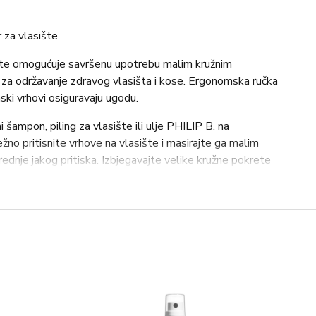
 za vlasište
ište omogućuje savršenu upotrebu malim kružnim
za održavanje zdravog vlasišta i kose. Ergonomska ručka
onski vrhovi osiguravaju ugodu.
šampon, piling za vlasište ili ulje PHILIP B. na
no pritisnite vrhove na vlasište i masirajte ga malim
dnje jakog pritiska. Izbjegavajte velike kružne pokrete
se. Postupak ponavljajte na cijelom skladištu koliko god
ebe isperite masažer hladnom vodom i ostavite ga da se
a mokroj ili suhoj kosu, s ili bez proizvoda.