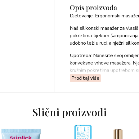
Opis proizvoda
Djelovanje: Ergonomski masažer
Naš silikonski masažer za vlas
pokretima tijekom šamponiranja 
udobno leži u ruci, a nježni silik
Upotreba: Nanesite svoj omiljeni 
konveksne vrhove masažera. Njež
kružnim pokretima upotrebom sre
da biste spriječili zaplitanje ko
Pročitaj više
dugo želite. Nakon svake upotr
osuši. Možete ga upotrebljavati n
Sastojci: Silicone.
Slični proizvodi