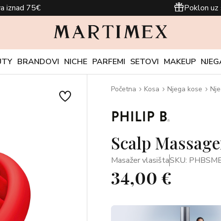
a iznad 75€
Poklon uz 
UTY
BRANDOVI
NICHE
PARFEMI
SETOVI
MAKEUP
NJEG
Početna
Kosa
Njega kose
Nje
Scalp Massage
Masažer vlasišta
SKU: PHBSM
34,00 €