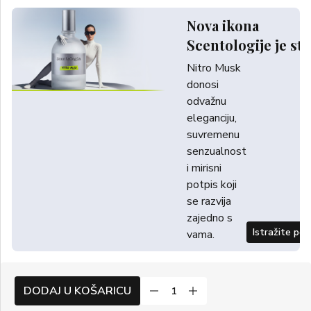
Nova ikona
Scentologije je sti
Nitro Musk
donosi
odvažnu
eleganciju,
suvremenu
senzualnost
i mirisni
potpis koji
se razvija
zajedno s
Istražite po
vama.
DODAJ U KOŠARICU