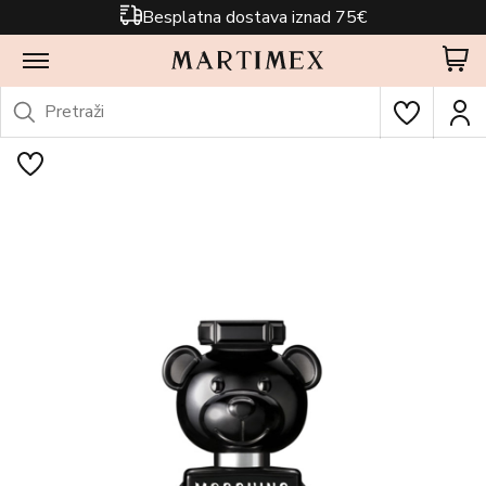
Besplatna dostava iznad 75€