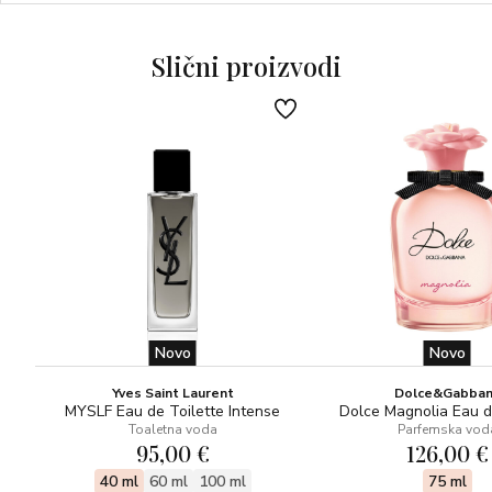
GORNJE NOTE: Talijanski bergamot, ružičaste bobice,
indonezijski muškatni oraščić, elemi, pupoljak klinčića, drvo
kruške
Slični proizvodi
NOTE SRCA: Magnolija, ruža, cvijet lana
BAZNE NOTE: Vetiver, cashmeran, ambermax, sylkolide
(mošus)
Olfaktorrna obitelj: drvenasto-začinska
Novo
Novo
Yves Saint Laurent
Dolce&Gabba
MYSLF Eau de Toilette Intense
Dolce Magnolia Eau 
Toaletna voda
Parfemska vod
95,00 €
126,00 €
40 ml
60 ml
100 ml
75 ml