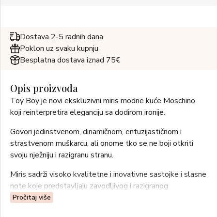
Dostava 2-5 radnih dana
Poklon uz svaku kupnju
Besplatna dostava iznad 75€
Opis proizvoda
Toy Boy je novi ekskluzivni miris modne kuće Moschino
koji reinterpretira eleganciju sa dodirom ironije.
Govori jedinstvenom, dinamičnom, entuzijastičnom i
strastvenom muškarcu, ali onome tko se ne boji otkriti
svoju nježniju i razigranu stranu.
Miris sadrži visoko kvalitetne i inovativne sastojke i slasne
note koje predstavljaju zavodljivog i razigranog
medvjedića čiji zagrljaj ne ostavlja mjesta za bijeg.
Pročitaj više