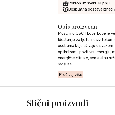
Poklon uz svaku kupnju
Besplatna dostava iznad
Opis proizvoda
Moschino C&C I Love Love je veom
Idealan je za ljeto, nosiv tokom 
osobama koje uživaju u svakom 
optimizam i pozitivnu energiju, m
energične citruse, senzualnu ružu
mošusa.
Pročitaj više
Slični proizvodi