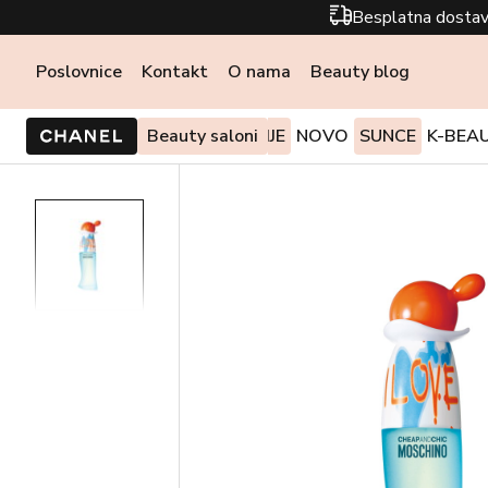
Besplatna dostav
Poslovnice
Kontakt
O nama
Beauty blog
PONUDE I AKCIJE
Beauty saloni
NOVO
SUNCE
K-BEA