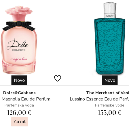
Novo
Novo
Dolce&Gabbana
The Merchant of Ven
 Magnolia Eau de Parfum
Lussino Essence Eau de Par
Parfemska voda
Parfemske vode
126,00 €
155,00 €
75 ml