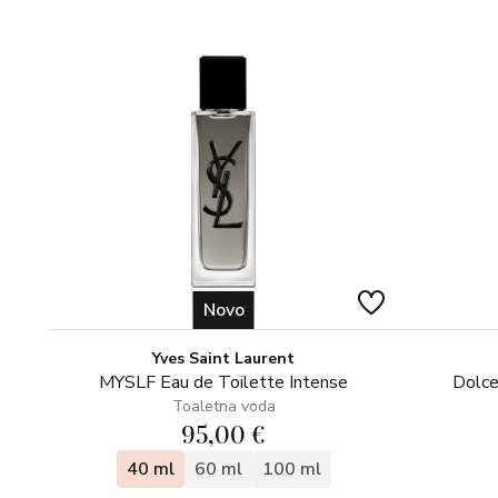
Novo
Yves Saint Laurent
MYSLF Eau de Toilette Intense
Dolce
Toaletna voda
95,00 €
40 ml
60 ml
100 ml