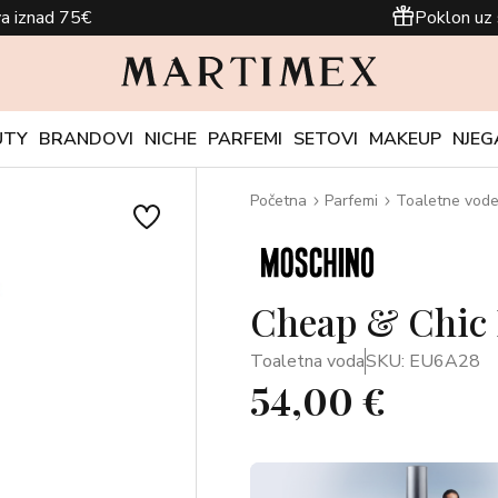
a iznad 75€
Poklon uz 
UTY
BRANDOVI
NICHE
PARFEMI
SETOVI
MAKEUP
NJEG
Početna
Parfemi
Toaletne vod
Cheap & Chic I
Toaletna voda
SKU: EU6A28
54,00 €