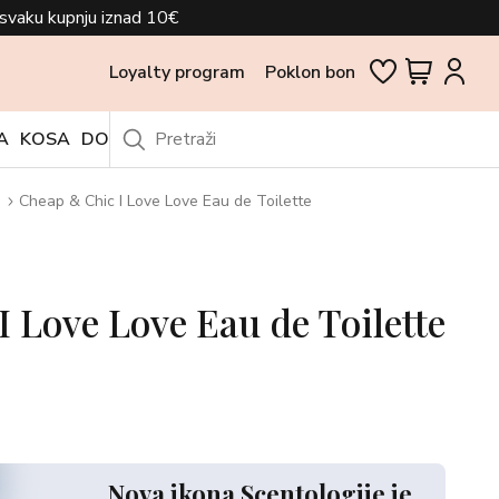
svaku kupnju iznad 10€
Loyalty program
Poklon bon
A
KOSA
DODACI
OUTLET
e
Cheap & Chic I Love Love Eau de Toilette
 Love Love Eau de Toilette
Nova ikona Scentologije je