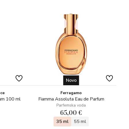
Novo
ice
Ferragamo
fum 100 ml
Fiamma Assoluta Eau de Parfum
Parfemska voda
65,00 €
35 ml
55 ml