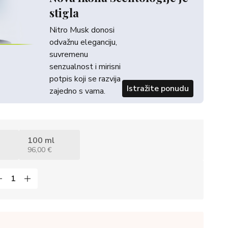
stigla
Nitro Musk donosi
odvažnu eleganciju,
suvremenu
senzualnost i mirisni
potpis koji se razvija
Istražite ponudu
zajedno s vama.
100 ml
96,00 €