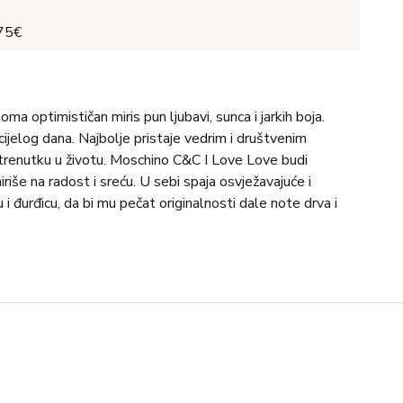
 75€
a optimističan miris pun ljubavi, sunca i jarkih boja.
cijelog dana. Najbolje pristaje vedrim i društvenim
trenutku u životu. Moschino C&C I Love Love budi
iriše na radost i sreću. U sebi spaja osvježavajuće i
 i đurđicu, da bi mu pečat originalnosti dale note drva i