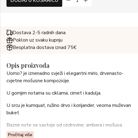
DODAJ U KOŠARICU
Dostava 2-5 radnih dana
Poklon uz svaku kupnju
Besplatna dostava iznad 75€
Opis proizvoda
Uomo? je iznenadno svježi i elegantni miris, drvenasto-
cvjetne mošusne kompozicije.
U gornjim notama su ciklama, cimet i kadulja.
U srcu je kumquat, ružino drvo i korijander, veoma muževan
buket.
Bazne note se sastoje od cedrovine, ambera i mošusa.
Pročitaj više