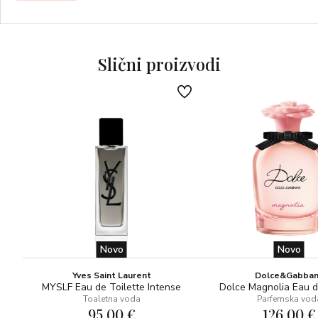
Slični proizvodi
Novo
Novo
Yves Saint Laurent
Dolce&Gabba
MYSLF Eau de Toilette Intense
Dolce Magnolia Eau 
Toaletna voda
Parfemska vod
95,00 €
126,00 €