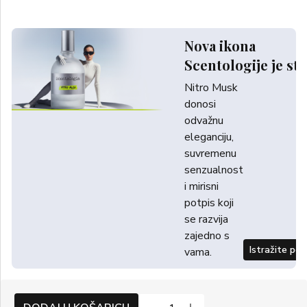
Nova ikona
Scentologije je sti
Nitro Musk
donosi
odvažnu
eleganciju,
suvremenu
senzualnost
i mirisni
potpis koji
se razvija
zajedno s
Istražite po
vama.