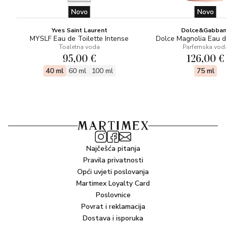
Novo
Novo
Yves Saint Laurent
Dolce&Gabba
MYSLF Eau de Toilette Intense
Dolce Magnolia Eau 
Toaletna voda
Parfemska vod
95,00 €
126,00 €
40 ml
60 ml
100 ml
75 ml
Najčešća pitanja
Pravila privatnosti
Opći uvjeti poslovanja
Martimex Loyalty Card
Poslovnice
Povrat i reklamacija
Dostava i isporuka