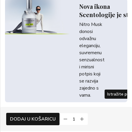
Nova ikona
Scentologije je sti
Nitro Musk
donosi
odvažnu
eleganciju,
suvremenu
senzualnost
i mirisni
potpis koji
se razvija
zajedno s
Istražite po
vama.
DODAJ U KOŠARICU