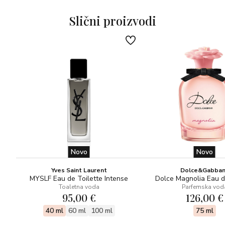
Slični proizvodi
Novo
Novo
Yves Saint Laurent
Dolce&Gabba
MYSLF Eau de Toilette Intense
Dolce Magnolia Eau 
Toaletna voda
Parfemska vod
95,00 €
126,00 €
40 ml
60 ml
100 ml
75 ml