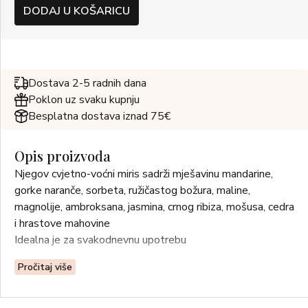
DODAJ U KOŠARICU
Dostava 2-5 radnih dana
Poklon uz svaku kupnju
Besplatna dostava iznad 75€
Opis proizvoda
Njegov cvjetno-voćni miris sadrži mješavinu mandarine,
gorke naranče, sorbeta, ružičastog božura, maline,
magnolije, ambroksana, jasmina, crnog ribiza, mošusa, cedra
i hrastove mahovine
Idealna je za svakodnevnu upotrebu
Pročitaj više