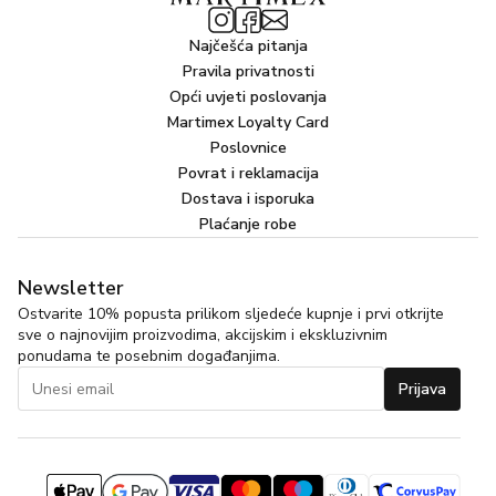
alkoholom, što rezultira visokim stupnjem čistoće i ne
ometa rezultat mirisa. Dodatno, parfem prolazi kroz
Najčešća pitanja
proces maceracije, praksu koju izvode odabrane
Pravila privatnosti
parfumerije širom svijeta, a koja osigurava bolju
Opći uvjeti poslovanja
harmonizaciju i sazrijevanje olfaktivnih nota parfema.
Martimex Loyalty Card
Proizvod je bez boja i sastojaka životinjskog podrijetla.
Poslovnice
Povrat i reklamacija
Obitelj i olfaktivna piramida:
Dostava i isporuka
Orijentalni, Drveni
Plaćanje robe
🔹 Gornje note: Kokos, Smokva i Cumaru drvo
🔹 Središnje note: Jantarno drvo, Kokos i Tonka zrna*
Newsletter
🔹 Baze note: Mošus, Vanilija i Jantar
Ostvarite 10% popusta prilikom sljedeće kupnje i prvi otkrijte
sve o najnovijim proizvodima, akcijskim i ekskluzivnim
*Prirodna ulja
ponudama te posebnim događanjima.
Prijava