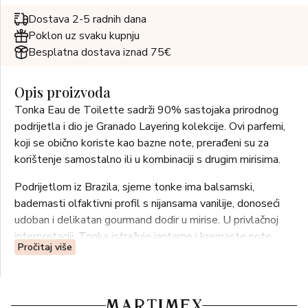
Dostava 2-5 radnih dana
Poklon uz svaku kupnju
Besplatna dostava iznad 75€
Opis proizvoda
Tonka Eau de Toilette sadrži 90% sastojaka prirodnog
podrijetla i dio je Granado Layering kolekcije. Ovi parfemi,
koji se obično koriste kao bazne note, prerađeni su za
korištenje samostalno ili u kombinaciji s drugim mirisima.
Podrijetlom iz Brazila, sjeme tonke ima balsamski,
bademasti olfaktivni profil s nijansama vanilije, donoseći
udoban i delikatan gourmand dodir u mirise. U privlačnoj
interpretaciji, Tonka istražuje jantarne i kremaste note
Pročitaj više
koje, u kombinaciji s drvenastim i vanilijastim notama,
rezultiraju modernom i upečatljivom kreacijom.
Svi Granado parfemi napravljeni su s ekstra neutralnim