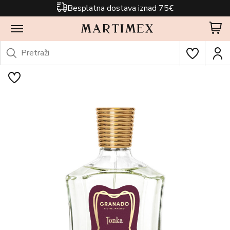
Besplatna dostava iznad 75€