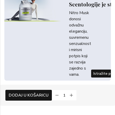
Scentologije je sti
Nitro Musk
donosi
odvažnu
eleganciju,
suvremenu
senzualnost
i mirisni
potpis koji
se razvija
zajedno s
Istražite po
vama.
DODAJ U KOŠARICU