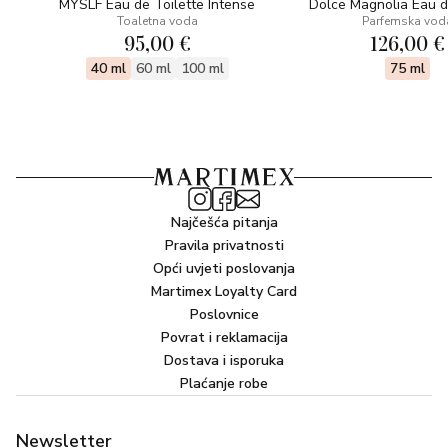
MYSLF Eau de Toilette Intense
Dolce Magnolia Eau 
Toaletna voda
Parfemska vod
95,00 €
126,00 €
40 ml
60 ml
100 ml
75 ml
Najčešća pitanja
Pravila privatnosti
Opći uvjeti poslovanja
Martimex Loyalty Card
Poslovnice
Povrat i reklamacija
Dostava i isporuka
Plaćanje robe
Newsletter