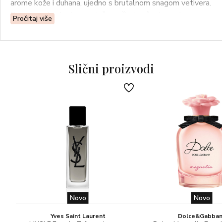
arome kože i duhana, ujedno s brutalnom snagom vetivera.
Druga su eksplozivne, svježe, začinske, žustre note
Pročitaj više
bergamote i grejpa, dok hladni začini – prirodna smola i
ružičasti papar – ostavljaju trag svog ledenog poljupca.
Slični proizvodi
Novo
Novo
Yves Saint Laurent
Dolce&Gabba