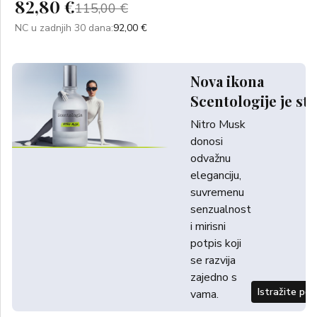
82,80 €
115,00 €
NC u zadnjih 30 dana:
92,00 €
Nova ikona
Scentologije je sti
Nitro Musk
donosi
odvažnu
eleganciju,
suvremenu
senzualnost
i mirisni
potpis koji
se razvija
zajedno s
Istražite po
vama.