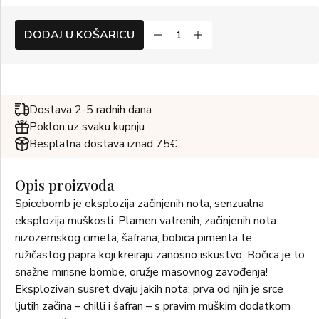
DODAJ U KOŠARICU
Dostava 2-5 radnih dana
Poklon uz svaku kupnju
Besplatna dostava iznad 75€
Opis proizvoda
Spicebomb je eksplozija začinjenih nota, senzualna
eksplozija muškosti. Plamen vatrenih, začinjenih nota:
nizozemskog cimeta, šafrana, bobica pimenta te
ružičastog papra koji kreiraju zanosno iskustvo. Bočica je to
snažne mirisne bombe, oružje masovnog zavođenja!
Eksplozivan susret dvaju jakih nota: prva od njih je srce
ljutih začina – chilli i šafran – s pravim muškim dodatkom