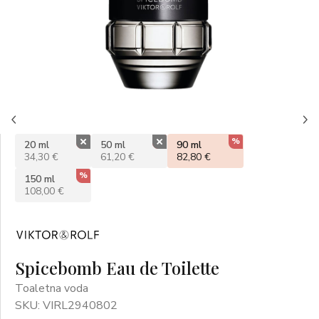
%
%
%
20 ml
50 ml
90 ml
34,30 €
61,20 €
82,80 €
%
150 ml
108,00 €
Spicebomb Eau de Toilette
Toaletna voda
SKU: VIRL2940802