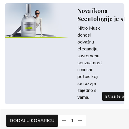
Nova ikona
Scentologije je sti
Nitro Musk
donosi
odvažnu
eleganciju,
suvremenu
senzualnost
i mirisni
potpis koji
se razvija
zajedno s
Istražite po
vama.
DODAJ U KOŠARICU