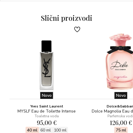
OLFAKTIVNA OBITELJ – Drvenasto orijentalni
GORNJE NOTE – ružičasti grejp, mandarina, bosiljak, lovor
Slični proizvodi
SRCE – geranija
BAZA – cedar, sandalovina, gromada, jantar, vanilija,
mahovina
Novo
Novo
Yves Saint Laurent
Dolce&Gabba
MYSLF Eau de Toilette Intense
Dolce Magnolia Eau 
Toaletna voda
Parfemska vod
95,00 €
126,00 €
40 ml
60 ml
100 ml
75 ml