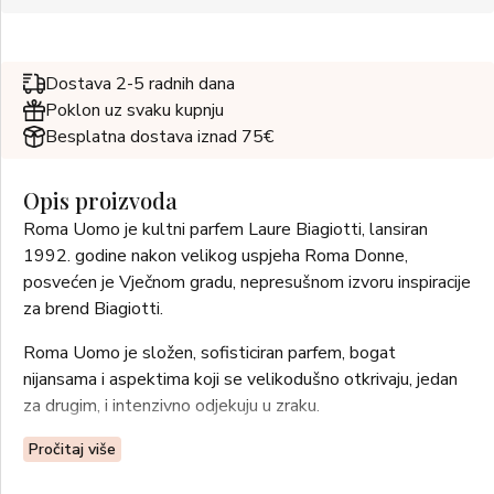
Dostava 2-5 radnih dana
Poklon uz svaku kupnju
Besplatna dostava iznad 75€
Opis proizvoda
Roma Uomo je kultni parfem Laure Biagiotti, lansiran
1992. godine nakon velikog uspjeha Roma Donne,
posvećen je Vječnom gradu, nepresušnom izvoru inspiracije
za brend Biagiotti.
Roma Uomo je složen, sofisticiran parfem, bogat
nijansama i aspektima koji se velikodušno otkrivaju, jedan
za drugim, i intenzivno odjekuju u zraku.
Dizajn podsjeća na rimske hramove, počast Vječnom gradu.
Pročitaj više