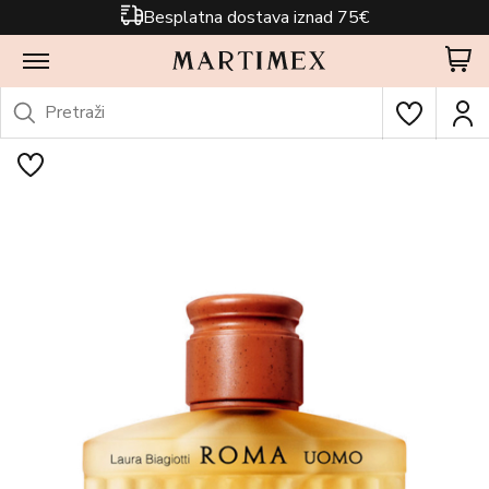
Besplatna dostava iznad 75€