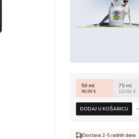
50 ml
75 ml
96,99 €
122,61 €
DODAJ U KOŠARICU
Dostava 2-5 radnih dana