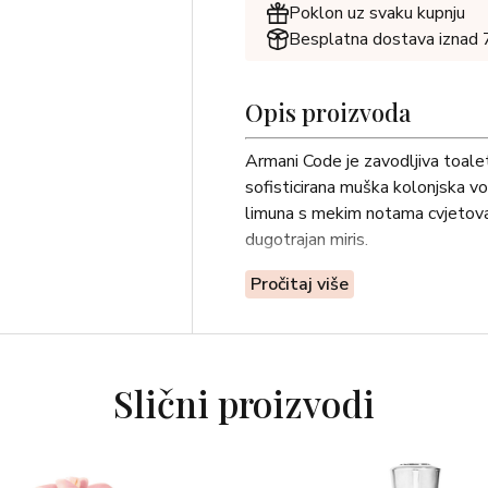
Poklon uz svaku kupnju
Besplatna dostava iznad
Opis proizvoda
Armani Code je zavodljiva toal
sofisticirana muška kolonjska vo
limuna s mekim notama cvjetova 
dugotrajan miris.
Pročitaj više
Slični proizvodi