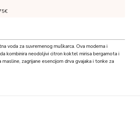
 75€
etna voda za suvremenog muškarca. Ova moderna i
da kombinira neodoljivi citron koktel mirisa bergamota i
masline, zagrijane esencijom drva gvajaka i tonke za