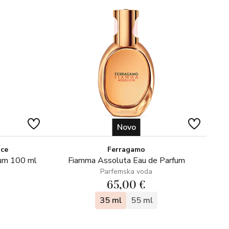
Novo
ice
Ferragamo
fum 100 ml
Fiamma Assoluta Eau de Parfum
Parfemska voda
65,00 €
35 ml
55 ml