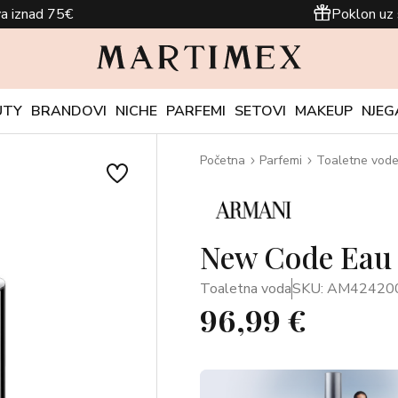
a iznad 75€
Poklon uz 
UTY
BRANDOVI
NICHE
PARFEMI
SETOVI
MAKEUP
NJEG
Početna
Parfemi
Toaletne vod
New Code Eau d
Toaletna voda
SKU: AM42420
96,99 €