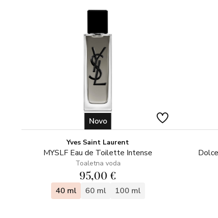
Novo
Yves Saint Laurent
MYSLF Eau de Toilette Intense
Dolce
Toaletna voda
95,00 €
40 ml
60 ml
100 ml