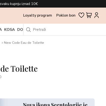
svaku kupnju iznad 10€
Loyalty program
Poklon bon
A
KOSA
DODACI
OUTLET
e
New Code Eau de Toilette
e Toilette
0
Nova ikona Scentologije je