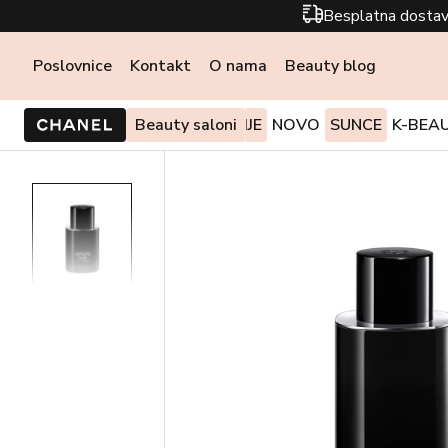
Besplatna dostav
Poslovnice
Kontakt
O nama
Beauty blog
PONUDE I AKCIJE
Beauty saloni
NOVO
SUNCE
K-BEA