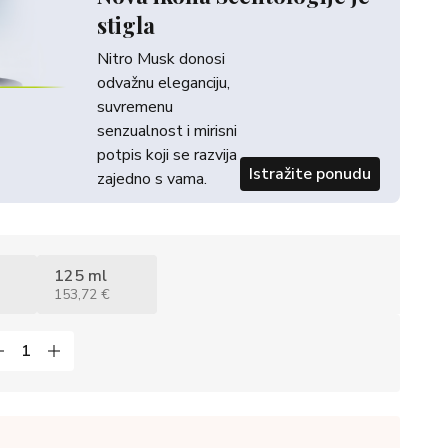
stigla
Nitro Musk donosi
odvažnu eleganciju,
suvremenu
senzualnost i mirisni
potpis koji se razvija
Istražite ponudu
zajedno s vama.
125 ml
153,72 €