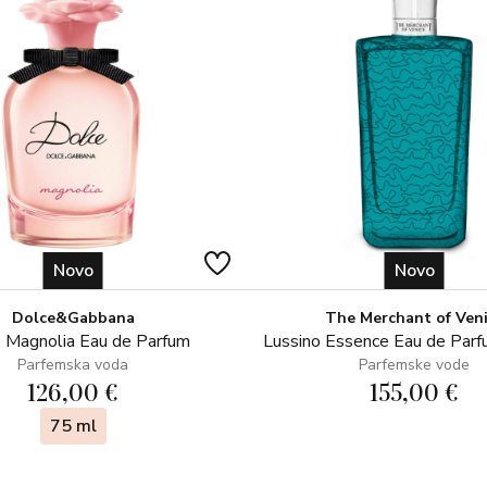
Novo
Novo
Dolce&Gabbana
The Merchant of Ven
 Magnolia Eau de Parfum
Lussino Essence Eau de Par
Parfemska voda
Parfemske vode
126,00 €
155,00 €
75 ml