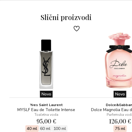
Slični proizvodi
Novo
Novo
Yves Saint Laurent
Dolce&Gabba
MYSLF Eau de Toilette Intense
Dolce Magnolia Eau 
Toaletna voda
Parfemska vod
95,00 €
126,00 €
40 ml
60 ml
100 ml
75 ml