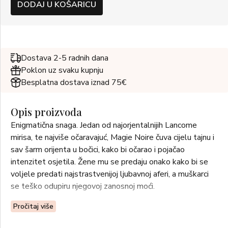
DODAJ U KOŠARICU
Dostava 2-5 radnih dana
Poklon uz svaku kupnju
Besplatna dostava iznad 75€
Opis proizvoda
Enigmatična snaga. Jedan od najorjentalnijih Lancome
mirisa, te najviše očaravajuć, Magie Noire čuva cijelu tajnu i
sav šarm orijenta u bočici, kako bi očarao i pojačao
intenzitet osjetila. Žene mu se predaju onako kako bi se
voljele predati najstrastvenijoj ljubavnoj aferi, a muškarci
se teško odupiru njegovoj zanosnoj moći.
Pročitaj više