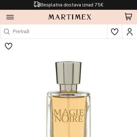
Besplatna dostava iznad 75€