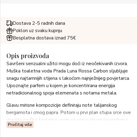
Dostava 2-5 radnih dana
Poklon uz svaku kupnju
Besplatna dostava iznad 75€
Opis proizvoda
Savršeni senzualni užitci mogu doći iz neočekivanih izvora.
Muška toaletna voda Prada Luna Rossa Carbon sljubljuje
snagu najtamnijih stijena s lakoćom najnježnijeg povjetarca.
Upoznajte parfem u kojem je koncentrirana energija
netradicionalnog spoja elemenata s notama metala.
Glavu mirisne kompozicije definiraju note talijanskog
bergamota i crnog papra. Potom u prvi plan stupa srce ove
izrazito muške toaletne vode sa senzualnom lavandom s
Pročitaj više
podtonovima metala. Za polagano iščezavanje je zaslužna
baza s pačulijem i ambroksolom.