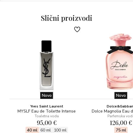
Slični proizvodi
Novo
Novo
Yves Saint Laurent
Dolce&Gabba
MYSLF Eau de Toilette Intense
Dolce Magnolia Eau 
Toaletna voda
Parfemska vod
95,00 €
126,00 €
40 ml
60 ml
100 ml
75 ml