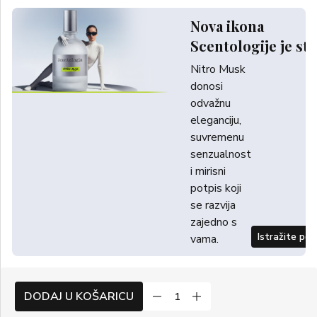
Nova ikona
Scentologije je sti
Nitro Musk
donosi
odvažnu
eleganciju,
suvremenu
senzualnost
i mirisni
potpis koji
se razvija
zajedno s
Istražite po
vama.
DODAJ U KOŠARICU