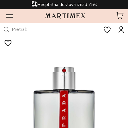
Besplatna dostava iznad 75€