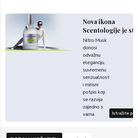
Nova ikona
Scentologije je sti
Nitro Musk
donosi
odvažnu
eleganciju,
suvremenu
senzualnost
i mirisni
potpis koji
se razvija
zajedno s
Istražite po
vama.