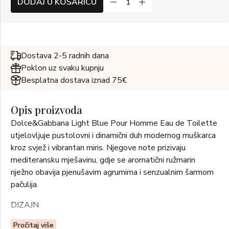
DODAJ U KOŠARICU
Dostava 2-5 radnih dana
Poklon uz svaku kupnju
Besplatna dostava iznad 75€
Opis proizvoda
Dolce&Gabbana Light Blue Pour Homme Eau de Toilette
utjelovljuje pustolovni i dinamični duh modernog muškarca
kroz svjež i vibrantan miris. Njegove note prizivaju
mediteransku mješavinu, gdje se aromatični ružmarin
nježno obavija pjenušavim agrumima i senzualnim šarmom
pačulija.
DIZAJN
Čista elegancija u svakom detalju: matirano staklo bočice
Pročitaj više