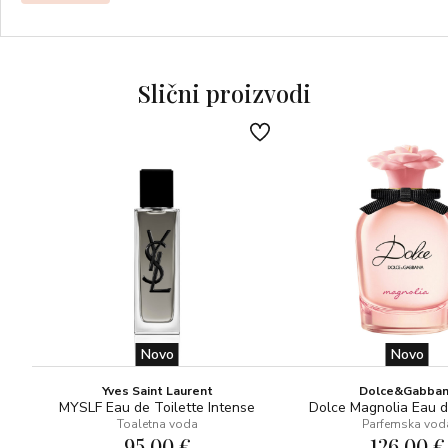
sa zavodljivim linijama ukrašeno je profinjenim srebrnim
detaljima, dok je emajlirani plavi čep, nadahnut
tradicionalnom keramikom Amalfijske obale, obogaćen
Slični proizvodi
ikoničnim DG monogramom.
Light Blue Pour Homme Eau de Toilette: svjež, muževan i
zavodljiv miris.
Miris je ekskluzivno za Dolce&Gabbanu kreirao Alberto
Morillas.
GORNJE NOTE
Miris se otvara energizirajućim notama sicilijanskog limuna.
SREDNJE NOTE
Ružmarin stvara pozornicu za aromatičnu slatkoću.
Novo
Novo
BAZNE NOTE
Yves Saint Laurent
Dolce&Gabba
Indonezijski pačuli naglašava intenzivno zavodljiv karakter
MYSLF Eau de Toilette Intense
Dolce Magnolia Eau 
Toaletna voda
Parfemska vod
mirisa.
95,00 €
126,00 €