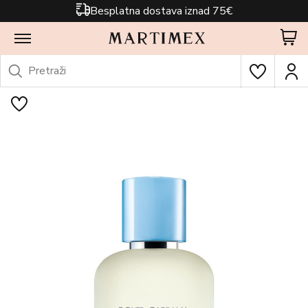
Besplatna dostava iznad 75€