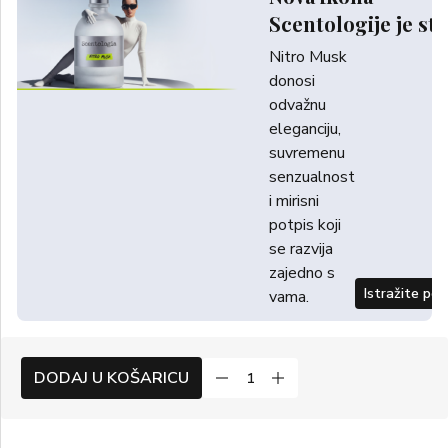
Scentologije je sti
Nitro Musk
donosi
odvažnu
eleganciju,
suvremenu
senzualnost
i mirisni
potpis koji
se razvija
zajedno s
Istražite po
vama.
DODAJ U KOŠARICU