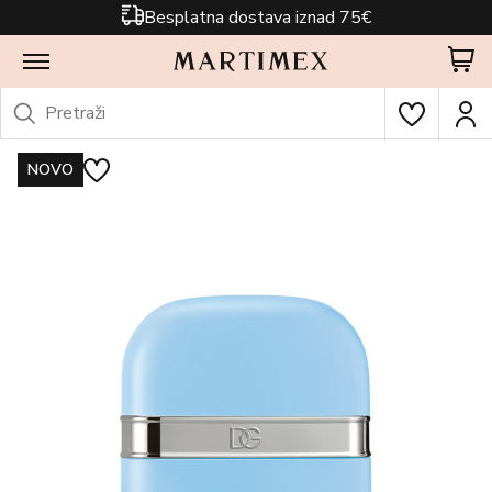
Besplatna dostava iznad 75€
NOVO