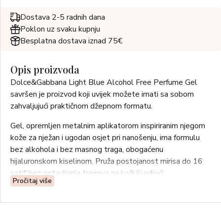
Dostava 2-5 radnih dana
Poklon uz svaku kupnju
Besplatna dostava iznad 75€
Opis proizvoda
Dolce&Gabbana Light Blue Alcohol Free Perfume Gel
savršen je proizvod koji uvijek možete imati sa sobom
zahvaljujući praktičnom džepnom formatu.
Gel, opremljen metalnim aplikatorom inspiriranim njegom
kože za nježan i ugodan osjet pri nanošenju, ima formulu
bez alkohola i bez masnog traga, obogaćenu
hijaluronskom kiselinom. Pruža postojanost mirisa do 16
sati* bez ostavljanja tragova na koži ili odjeći.
Pročitaj više
Novi način nošenja kultnog mirisa, prikladan čak i za
osjetljivu kožu.