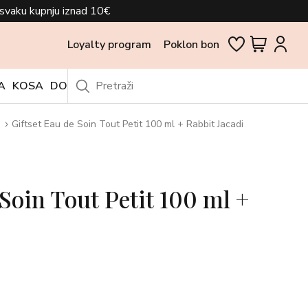
svaku kupnju iznad 10€
Loyalty program
Poklon bon
A
KOSA
DODACI
OUTLET
e
Giftset Eau de Soin Tout Petit 100 ml + Rabbit Jacadi
 Soin Tout Petit 100 ml +