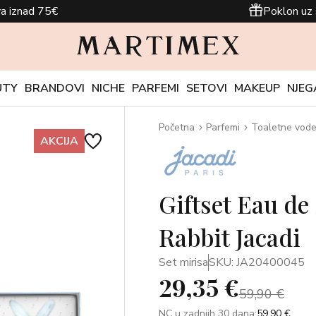
a iznad 75€
Poklon uz 
UTY
BRANDOVI
NICHE
PARFEMI
SETOVI
MAKEUP
NJEG
Početna
Parfemi
Toaletne vod
AKCIJA
Giftset Eau de
Rabbit Jacadi
Set mirisa
SKU: JA20400045
29,35 €
59,90 €
NC u zadnjih 30 dana:
59,90 €