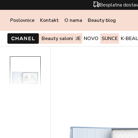
Besplatna dostav
Poslovnice
Kontakt
O nama
Beauty blog
PONUDE I AKCIJE
Beauty saloni
NOVO
SUNCE
K-BEA