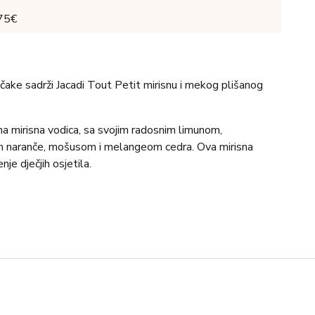
 75€
čake sadrži Jacadi Tout Petit mirisnu i mekog plišanog
na mirisna vodica, sa svojim radosnim limunom,
m naranče, mošusom i melangeom cedra. Ova mirisna
je dječjih osjetila.
imun, neroli
marokanski cvjetovi naranče
alna mahovina