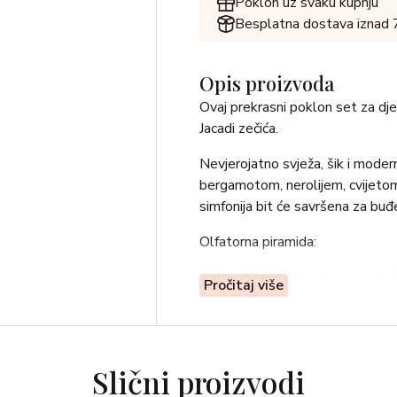
Poklon uz svaku kupnju
Besplatna dostava iznad
Opis proizvoda
Ovaj prekrasni poklon set za dje
Jacadi zečića.
Nevjerojatno svježa, šik i moder
bergamotom, nerolijem, cvijeto
simfonija bit će savršena za buđen
Olfatorna piramida:
Glavne note: brazilska naranča, l
Pročitaj više
Note srca: Granny Smith akord, 
Bazne note: cedrovo drvo, krist
Slični proizvodi