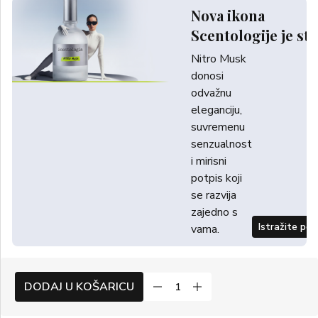
Nova ikona
Scentologije je sti
Nitro Musk
donosi
odvažnu
eleganciju,
suvremenu
senzualnost
i mirisni
potpis koji
se razvija
zajedno s
Istražite po
vama.
DODAJ U KOŠARICU