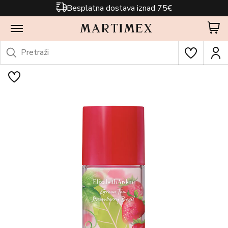
Besplatna dostava iznad 75€