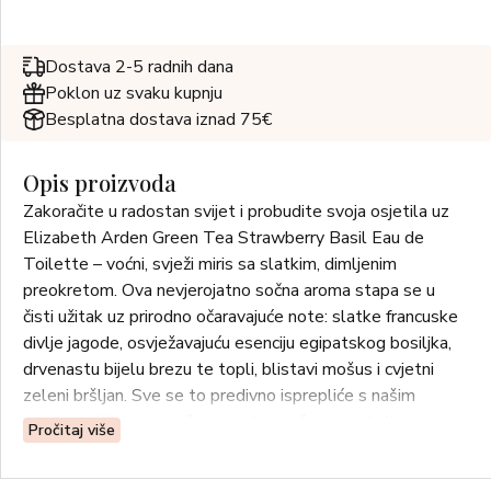
Dostava 2-5 radnih dana
Poklon uz svaku kupnju
Besplatna dostava iznad 75€
Opis proizvoda
Zakoračite u radostan svijet i probudite svoja osjetila uz
Elizabeth Arden Green Tea Strawberry Basil Eau de
Toilette – voćni, svježi miris sa slatkim, dimljenim
preokretom. Ova nevjerojatno sočna aroma stapa se u
čisti užitak uz prirodno očaravajuće note: slatke francuske
divlje jagode, osvježavajuću esenciju egipatskog bosiljka,
drvenastu bijelu brezu te topli, blistavi mošus i cvjetni
zeleni bršljan. Sve se to predivno isprepliće s našim
prepoznatljivim pjenušavim zelenim čajem – slatko,
Pročitaj više
neukroćeno i divlje čudesno.