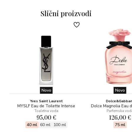
Slični proizvodi
Novo
Novo
Yves Saint Laurent
Dolce&Gabba
MYSLF Eau de Toilette Intense
Dolce Magnolia Eau 
Toaletna voda
Parfemska vod
95,00 €
126,00 €
40 ml
60 ml
100 ml
75 ml