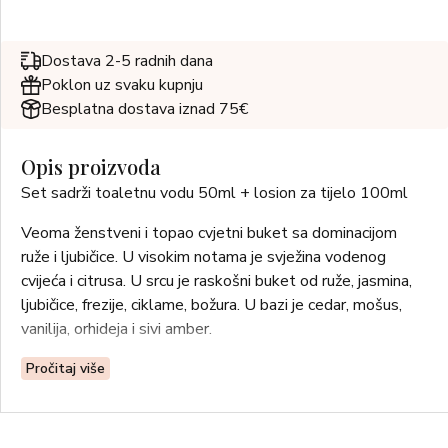
Dostava 2-5 radnih dana
Poklon uz svaku kupnju
Besplatna dostava iznad 75€
Opis proizvoda
Set sadrži toaletnu vodu 50ml + losion za tijelo 100ml
Veoma ženstveni i topao cvjetni buket sa dominacijom
ruže i ljubičice. U visokim notama je svježina vodenog
cvijeća i citrusa. U srcu je raskošni buket od ruže, jasmina,
ljubičice, frezije, ciklame, božura. U bazi je cedar, mošus,
vanilija, orhideja i sivi amber.
Pročitaj više