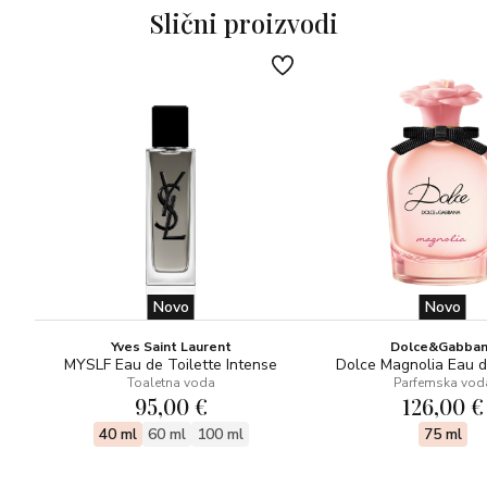
Slični proizvodi
Novo
Novo
Yves Saint Laurent
Dolce&Gabba
MYSLF Eau de Toilette Intense
Dolce Magnolia Eau 
Toaletna voda
Parfemska vod
95,00 €
126,00 €
40 ml
60 ml
100 ml
75 ml