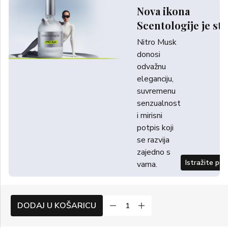
Nova ikona
Scentologije je sti
Nitro Musk
donosi
odvažnu
eleganciju,
suvremenu
senzualnost
i mirisni
potpis koji
se razvija
zajedno s
Istražite po
vama.
DODAJ U KOŠARICU