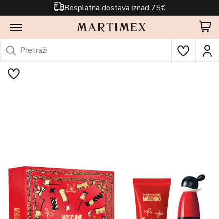
Besplatna dostava iznad 75€