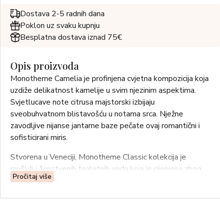
Dostava 2-5 radnih dana
Poklon uz svaku kupnju
Besplatna dostava iznad 75€
Opis proizvoda
Monotheme Camelia je profinjena cvjetna kompozicija koja
uzdiže delikatnost kamelije u svim njezinim aspektima.
Svjetlucave note citrusa majstorski izbijaju
sveobuhvatnom blistavošću u notama srca. Nježne
zavodljive nijanse jantarne baze pečate ovaj romantični i
sofisticirani miris.
Stvorena u Veneciji, Monotheme Classic kolekcija je
muških i ženstvenih toaletnih voda koja je cijenjena zbog
Pročitaj više
svoje visoke kvalitete i klasično elegantnog stila te zbog
prisutnosti prevladavajućeg sirovog sastojka. Ova je
kolekcija namijenjena ženama i muškarcima koji vole nositi
proizvode koji su oličenje klasičnog ukusa i koji, umjesto da