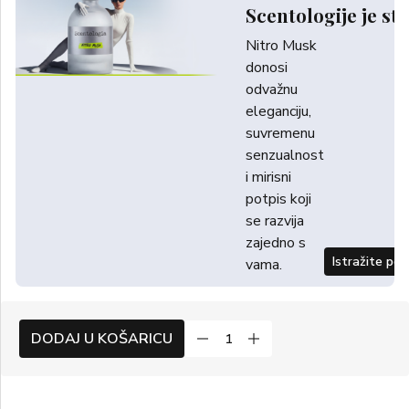
Scentologije je sti
Nitro Musk
donosi
odvažnu
eleganciju,
suvremenu
senzualnost
i mirisni
potpis koji
se razvija
zajedno s
Istražite po
vama.
DODAJ U KOŠARICU