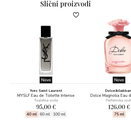
Slični proizvodi
prate prolazne, uvijek nestalne najnovije trendove,
preferiraju vječnu eleganciju. Elegancija se nepogrešivo
očituje iu staklenim bočicama od 100 ml, dizajnom koji
znalački ističe plemeniti karakter mirisa, a ujedno je i
prepoznatljiv element linije. Jedinstveni karakter sastojka
postaje element dizajna.
Novo
Novo
Yves Saint Laurent
Dolce&Gabba
MYSLF Eau de Toilette Intense
Dolce Magnolia Eau 
Toaletna voda
Parfemska vod
95,00 €
126,00 €
40 ml
60 ml
100 ml
75 ml