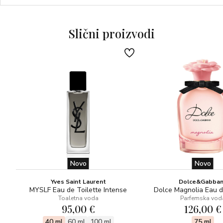
Slični proizvodi
Novo
Novo
Yves Saint Laurent
Dolce&Gabba
MYSLF Eau de Toilette Intense
Dolce Magnolia Eau 
Toaletna voda
Parfemska vod
95,00 €
126,00 €
40 ml
60 ml
100 ml
75 ml