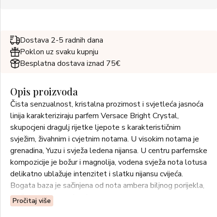
Dostava 2-5 radnih dana
Poklon uz svaku kupnju
Besplatna dostava iznad 75€
Opis proizvoda
Čista senzualnost, kristalna prozirnost i svjetleća jasnoća
linija karakteriziraju parfem Versace Bright Crystal,
skupocjeni dragulj rijetke ljepote s karakterističnim
svježim, živahnim i cvjetnim notama. U visokim notama je
grenadina, Yuzu i svježa ledena nijansa. U centru parfemske
kompozicije je božur i magnolija, vodena svježa nota lotusa
delikatno ublažuje intenzitet i slatku nijansu cvijeća.
Bogata baza je sačinjena od nota ambera biljnog porijekla,
mošusa i crvenog drveta.
Pročitaj više