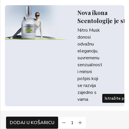
Nova ikona
Scentologije je sti
Nitro Musk
donosi
odvažnu
eleganciju,
suvremenu
senzualnost
i mirisni
potpis koji
se razvija
zajedno s
Istražite po
vama.
DODAJ U KOŠARICU