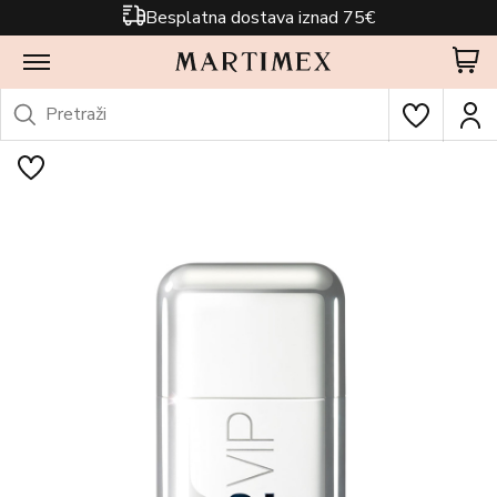
Besplatna dostava iznad 75€