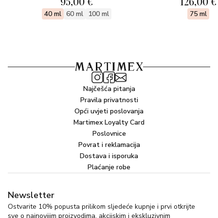
95,00 €
126,00 €
40 ml
60 ml
100 ml
75 ml
Najčešća pitanja
Pravila privatnosti
Opći uvjeti poslovanja
Martimex Loyalty Card
Poslovnice
Povrat i reklamacija
Dostava i isporuka
Plaćanje robe
Newsletter
Ostvarite 10% popusta prilikom sljedeće kupnje i prvi otkrijte
sve o najnovijim proizvodima, akcijskim i ekskluzivnim