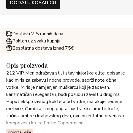
DODAJ U KOŠARICU
Dostava 2-5 radnih dana
Poklon uz svaku kupnju
Besplatna dostava iznad 75€
Opis proizvoda
212 VIP Men odražava stil i stav njujorške elite, opisan je
kao miris za zabavu i noćne provode, sadrži note džina i
votke. Miris je namijenjen muškarcu koji je zabavan,
karizmatičan i elegantan, budi požudu i zavist u drugima.
Poput eksplozivnog koktela od votke, marakuje, ledene
metvice, đumbira, crnog papra, australske limete, kože,
začina, ambre i kraljevskog drva, ovu orijentalno drvenastu
kompoziciju kreira Emilie Coppermann.
Pročitaj više