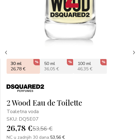
%
%
%
30 ml
50 ml
100 ml
26,78 €
36,05 €
46,35 €
2 Wood Eau de Toilette
Toaletna voda
SKU: DQ5E07
26,78 €
53,56 €
NC u zadnjih 30 dana:
53,56 €