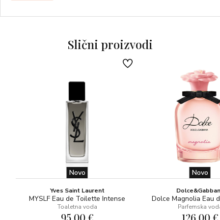
priča je originalni koncept koji su poznavatelji mode, ne
bez razloga, nazvali alternativnim luksuzom.
Slični proizvodi
KOMPOZICIJA: drvenasta
NOTE:
Citrusi, Ružičasti papar, Limun Primofiore (sicilijanski limun)
Cedar, Srebrna jela, Vetiver
Vulcanolide (molekula – mošusna, izrazito zemljana,
jantarnog karaktera posebno je moćna), biljni amber,
mošus
Novo
Novo
Yves Saint Laurent
Dolce&Gabba
MYSLF Eau de Toilette Intense
Dolce Magnolia Eau 
Toaletna voda
Parfemska vod
95,00 €
126,00 €