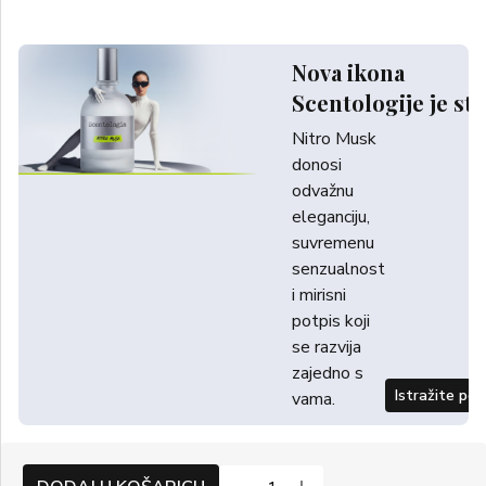
Nova ikona
Scentologije je sti
Nitro Musk
donosi
odvažnu
eleganciju,
suvremenu
senzualnost
i mirisni
potpis koji
se razvija
zajedno s
Istražite po
vama.