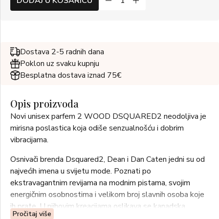
DODAJ U KOŠARICU
Dostava 2-5 radnih dana
Poklon uz svaku kupnju
Besplatna dostava iznad 75€
Opis proizvoda
Novi unisex parfem 2 WOOD DSQUARED2 neodoljiva je
mirisna poslastica koja odiše senzualnošću i dobrim
vibracijama.
Osnivači brenda Dsquared2, Dean i Dan Caten jedni su od
najvećih imena u svijetu mode. Poznati po
ekstravagantnim revijama na modnim pistama, svojim
energičnim osobnostima i velikom broj slavnih osoba koje
ih prate. U njihovim kreacijama oslikava se kanadska
Pročitaj više
opuštenost s talijanskom vještinom krojenja. Zajednička