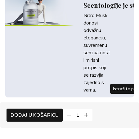
Scentologije je sti
Nitro Musk
donosi
odvažnu
eleganciju,
suvremenu
senzualnost
i mirisni
potpis koji
se razvija
zajedno s
Istražite po
vama.
DODAJ U KOŠARICU