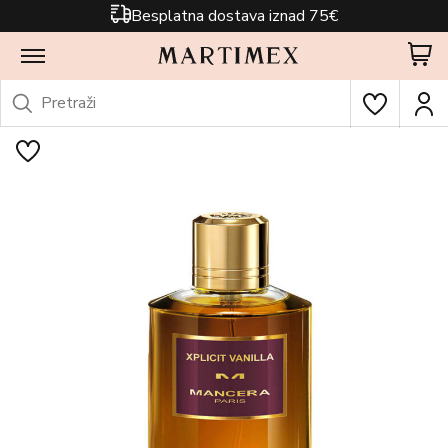
Besplatna dostava iznad 75€