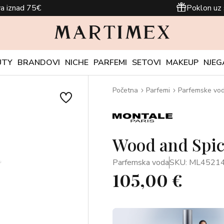
a iznad 75€
Poklon uz 
UTY
BRANDOVI
NICHE
PARFEMI
SETOVI
MAKEUP
NJEG
Početna
Parfemi
Parfemske vo
Wood and Spic
Parfemska voda
SKU: ML4521
105,00 €