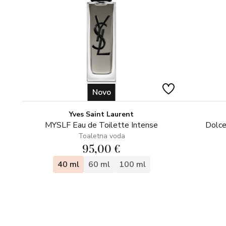
Novo
Yves Saint Laurent
MYSLF Eau de Toilette Intense
Dolce
Toaletna voda
95,00 €
40 ml
60 ml
100 ml