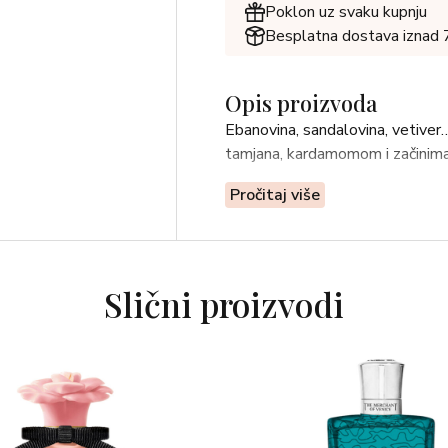
Poklon uz svaku kupnju
Besplatna dostava iznad
Opis proizvoda
Ebanovina, sandalovina, vetiver…
tamjana, kardamomom i začinima d
Pročitaj više
Slični proizvodi