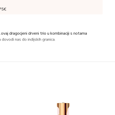
 75€
ovaj dragocjeni drveni trio u kombinaciji s notama
ovodi nas do indijskih granica.