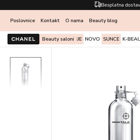
Besplatna dostav
Poslovnice
Kontakt
O nama
Beauty blog
PONUDE I AKCIJE
Beauty saloni
NOVO
SUNCE
K-BEA