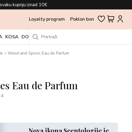
svaku kupnju iznad 10€
Loyalty program
Poklon bon
A
KOSA
DODACI
OUTLET
de
Wood and Spices Eau de Parfum
es Eau de Parfum
44
Nova ikona Scentologije je