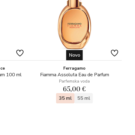
Novo
ice
Ferragamo
fum 100 ml
Fiamma Assoluta Eau de Parfum
Parfemska voda
65,00 €
35 ml
55 ml