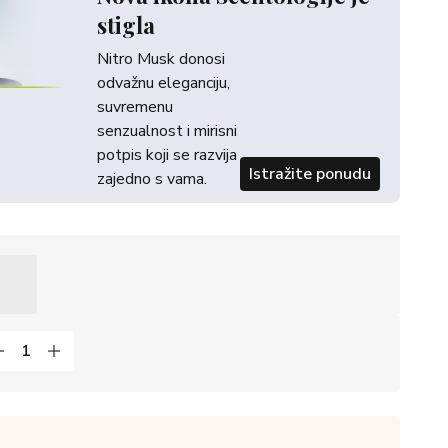
stigla
Nitro Musk donosi
odvažnu eleganciju,
suvremenu
senzualnost i mirisni
potpis koji se razvija
Istražite ponudu
zajedno s vama.