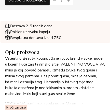
DODAJ U KOŠARICU
Dostava 2-5 radnih dana
Poklon uz svaku kupnju
Besplatna dostava iznad 75€
Opis proizvoda
Valentino Beauty, koloristički je i cool brend visoke mode
u kojem kuca zaista rimsko srce. VALENTINO VOCE VIVA
miris je koji povlači paralelu između zvuka tvog glasa i
mirisa tvog parfema. Baš poput glasa, miris je osoban,
intiman i ostavlja trag. Harmonija blistavog cvjetnog
buketa osnažena je neočekivanim akordom kristalne
mahovine. Miris koji slavi glas svake žene.
VOCE VIVA parfemska voda oda je Valentino
Pročitaj više
ženstvenosti: