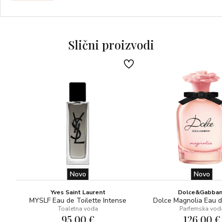
OBOJENA NOTA: šareno i blistavo otvaranje talijanskog
bergamota omekšano je slatkom i sočnom mandarinom.
Slični proizvodi
NOTA VISOKE MODE: opijajući apsolut buketa cvijeta
naranče i akorda zlatne gardenije.
COOL NOTA: Neočekivana kristalna mahovina donosi
modernu intenzivnost koja opija te u kombinaciji s
ekstraktom vanilije postaje zaista neodoljiva.
Bočica utjelovljuje vrijednosti Maison Valentino i VOCE
VIVA ženstvenosti. Glatka četvrtasta staklena bočica s
izraženim bočnim udubljenjima hvata zrake svjetla i kreira
oblik slova V. Valentino amblematične zakovice ukrašavaju
čep i vrat bočice, dajući joj modernu, pomalo rubnu
Novo
Novo
osobnost. Vibrantna crvena čini ovu bočicu ikonskom
Yves Saint Laurent
Dolce&Gabba
Valentino bočicom.
MYSLF Eau de Toilette Intense
Dolce Magnolia Eau 
Toaletna voda
Parfemska vod
95,00 €
126,00 €