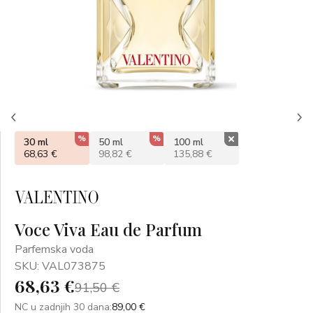
%
%
%
30 ml
50 ml
100 ml
68,63 €
98,82 €
135,88 €
Voce Viva Eau de Parfum
Parfemska voda
SKU: VAL073875
68,63 €
91,50 €
NC u zadnjih 30 dana:
89,00 €