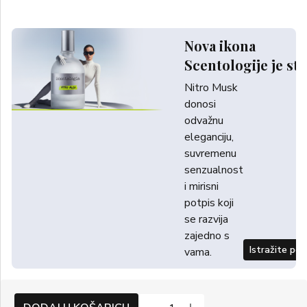
Nova ikona
Scentologije je sti
Nitro Musk
donosi
odvažnu
eleganciju,
suvremenu
senzualnost
i mirisni
potpis koji
se razvija
zajedno s
Istražite po
vama.