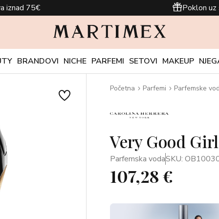
a iznad 75€
Poklon uz 
UTY
BRANDOVI
NICHE
PARFEMI
SETOVI
MAKEUP
NJEG
Početna
Parfemi
Parfemske vo
Very Good Girl
Parfemska voda
SKU: OB1003
107,28 €