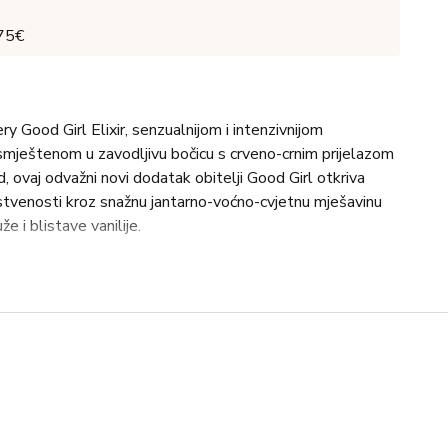
 75€
ry Good Girl Elixir, senzualnijom i intenzivnijom
 smještenom u zavodljivu bočicu s crveno-crnim prijelazom
ikad, ovaj odvažni novi dodatak obitelji Good Girl otkriva
tvenosti kroz snažnu jantarno-voćno-cvjetnu mješavinu
že i blistave vanilije.