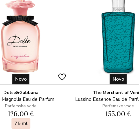
Novo
Novo
Dolce&Gabbana
The Merchant of Ven
 Magnolia Eau de Parfum
Lussino Essence Eau de Par
Parfemska voda
Parfemske vode
126,00 €
155,00 €
75 ml