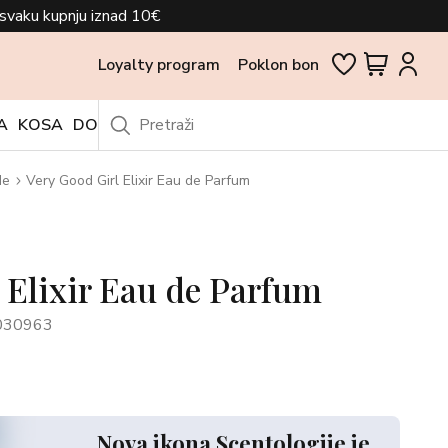
svaku kupnju iznad 10€
Loyalty program
Poklon bon
A
KOSA
DODACI
OUTLET
de
Very Good Girl Elixir Eau de Parfum
 Elixir Eau de Parfum
030963
Nova ikona Scentologije je