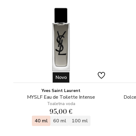
Novo
Yves Saint Laurent
MYSLF Eau de Toilette Intense
Dolce
Toaletna voda
95,00 €
40 ml
60 ml
100 ml