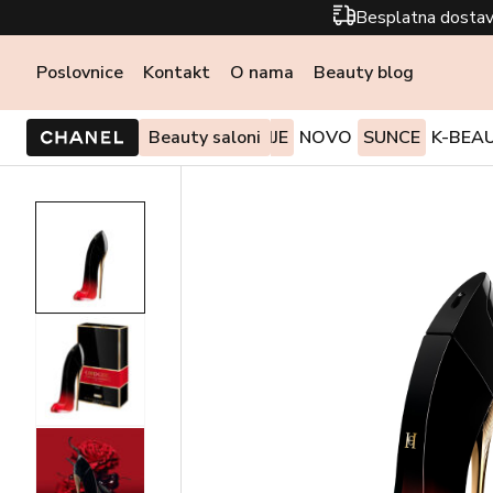
Besplatna dostav
Poslovnice
Kontakt
O nama
Beauty blog
PONUDE I AKCIJE
Beauty saloni
NOVO
SUNCE
K-BEA