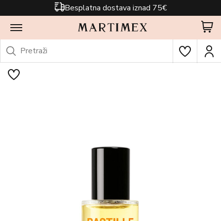
Besplatna dostava iznad 75€