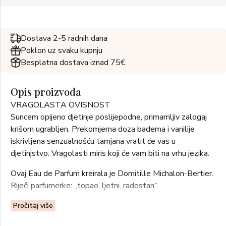
Dostava 2-5 radnih dana
Poklon uz svaku kupnju
Besplatna dostava iznad 75€
Opis proizvoda
VRAGOLASTA OVISNOST
Suncem opijeno djetinje poslijepodne, primamljiv zalogaj
krišom ugrabljen. Prekomjerna doza badema i vanilije
iskrivljena senzualnošću tamjana vratit će vas u
djetinjstvo. Vragolasti miris koji će vam biti na vrhu jezika.
Ovaj Eau de Parfum kreirala je Domitille Michalon-Bertier.
Riječi parfumerke: „topao, ljetni, radostan“.
Olfaktivna obitelj: jantarna.
Pročitaj više
Vršne note: bergamot, crveni papar, grejp