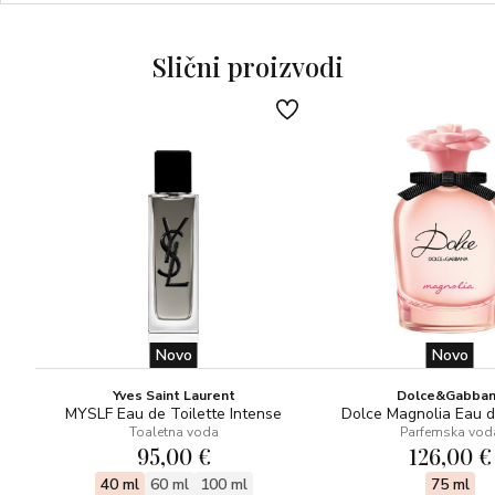
Glavne note: gorki badem, heliotrop, tamjan
Bazne note: vanilija, tonka, benzoin
Slični proizvodi
Prirodan i veganski Eau de Parfum, proizveden u
Francuskoj.
SASTOJCI: ALCOHOL DENAT., AQUA (WATER),
PARFUM (FRAGRANCE), COUMARIN, LIMONENE,
LINALOOL, FARNESOL, BENZYL BENZOATE, CITRAL,
ISO EUGENOL
Cjeloviti popis sastojaka pronađite na stranici:
www.bastilleparfums.com
Novo
Novo
Yves Saint Laurent
Dolce&Gabba
MYSLF Eau de Toilette Intense
Dolce Magnolia Eau 
Toaletna voda
Parfemska vod
95,00 €
126,00 €
40 ml
60 ml
100 ml
75 ml