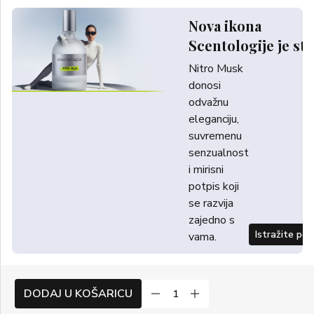
Nova ikona
Scentologije je sti
Nitro Musk
donosi
odvažnu
eleganciju,
suvremenu
senzualnost
i mirisni
potpis koji
se razvija
zajedno s
Istražite po
vama.
DODAJ U KOŠARICU