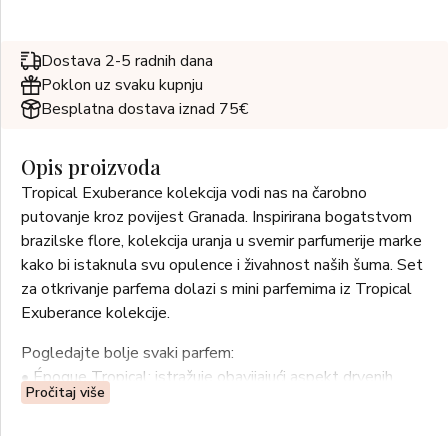
Dostava 2-5 radnih dana
Poklon uz svaku kupnju
Besplatna dostava iznad 75€
Opis proizvoda
Tropical Exuberance kolekcija vodi nas na čarobno
putovanje kroz povijest Granada. Inspirirana bogatstvom
brazilske flore, kolekcija uranja u svemir parfumerije marke
kako bi istaknula svu opulence i živahnost naših šuma. Set
za otkrivanje parfema dolazi s mini parfemima iz Tropical
Exuberance kolekcije.
Pogledajte bolje svaki parfem:
• Époque Tropical: istražuje obavijajući aspekt drvenih
Pročitaj više
nota sandalovine i guaiaca te balansira ovu intenzivnost s
citrusnim notama mandarine i indijskog kestenja.