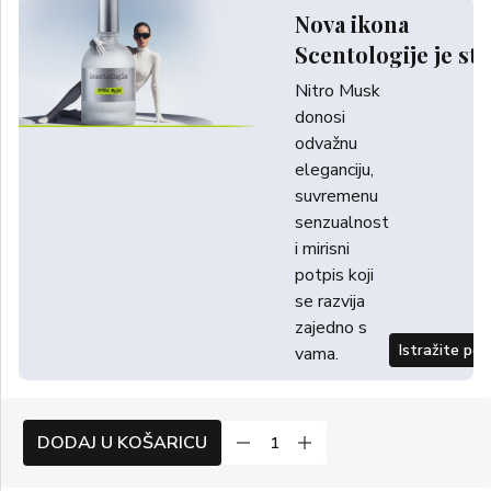
Nova ikona
Scentologije je sti
Nitro Musk
donosi
odvažnu
eleganciju,
suvremenu
senzualnost
i mirisni
potpis koji
se razvija
zajedno s
Istražite po
vama.
DODAJ U KOŠARICU