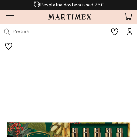
Besplatna dostava iznad 75€