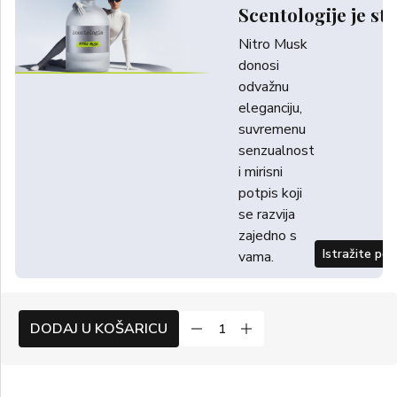
Scentologije je sti
Nitro Musk
donosi
odvažnu
eleganciju,
suvremenu
senzualnost
i mirisni
potpis koji
se razvija
zajedno s
Istražite po
vama.
DODAJ U KOŠARICU