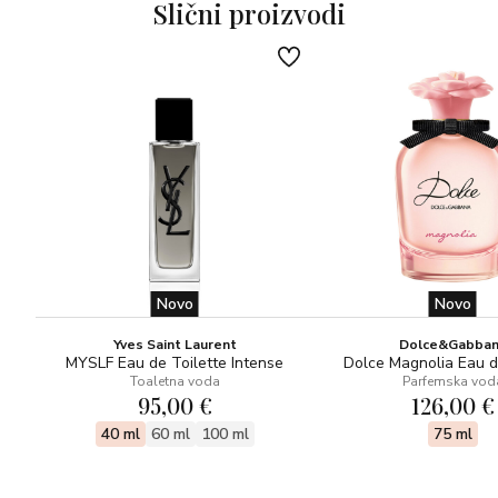
bismo iskusili jedinstvenu energiju koju daju svijetu.
Slični proizvodi
Note ulja apsinta, aldehida, lipe, šafrana, tamjana,
osmanthusa, ylang-ylanga, ruže, papirusa, vanilije, balzama
tolu
Novo
Novo
Yves Saint Laurent
Dolce&Gabba
MYSLF Eau de Toilette Intense
Dolce Magnolia Eau 
Toaletna voda
Parfemska vod
95,00 €
126,00 €
40 ml
60 ml
100 ml
75 ml