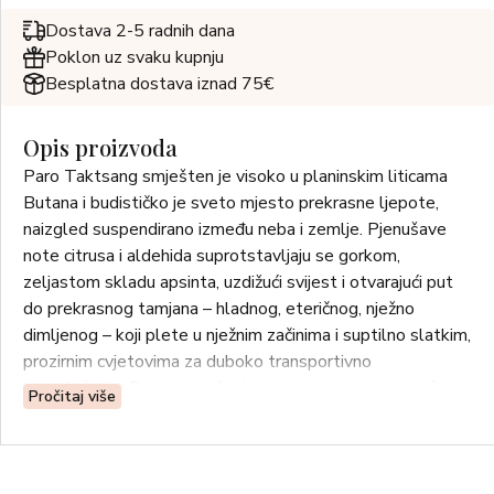
Dostava 2-5 radnih dana
Poklon uz svaku kupnju
Besplatna dostava iznad 75€
Opis proizvoda
Paro Taktsang smješten je visoko u planinskim liticama
Butana i budističko je sveto mjesto prekrasne ljepote,
naizgled suspendirano između neba i zemlje. Pjenušave
note citrusa i aldehida suprotstavljaju se gorkom,
zeljastom skladu apsinta, uzdižući svijest i otvarajući put
do prekrasnog tamjana – hladnog, eteričnog, nježno
dimljenog – koji plete u nježnim začinima i suptilno slatkim,
prozirnim cvjetovima za duboko transportivno
raspoloženje. Papirus proširuje vjerojatnost, evocirajući
Pročitaj više
dragocjene tekstove, a tolu balzam produbljuje osjećaj
drevnih građevina zagrljenih zemljom. Ne putujemo samo
da bismo vidjeli mjesta na kojima nikada prije nismo, već da