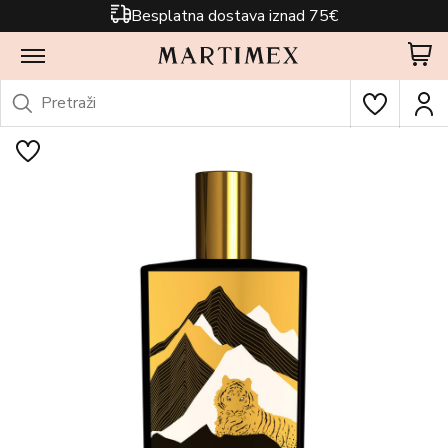
Besplatna dostava iznad 75€