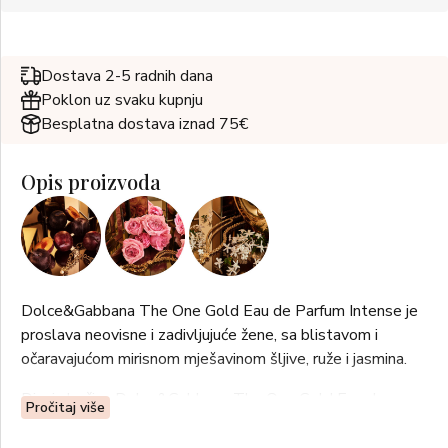
Dostava 2-5 radnih dana
Poklon uz svaku kupnju
Besplatna dostava iznad 75€
Opis proizvoda
Dolce&Gabbana The One Gold Eau de Parfum Intense je
proslava neovisne i zadivljujuće žene, sa blistavom i
očaravajućom mirisnom mješavinom šljive, ruže i jasmina.
Dizajn bočice Dolce&Gabbana The One Gold Eau de
Pročitaj više
Parfum Intense ponovno koristi esencijalne linije
originalnog The One parfema, ukrašenog intenzivnim