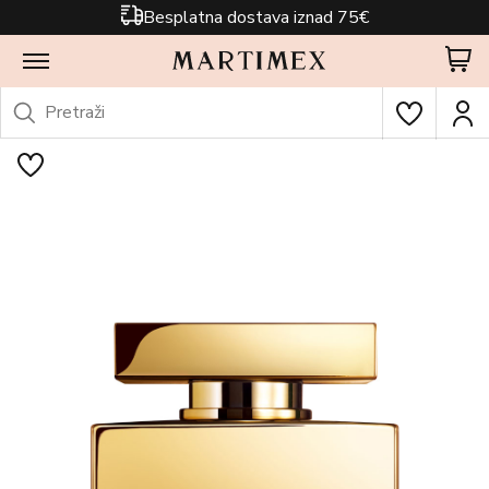
Besplatna dostava iznad 75€