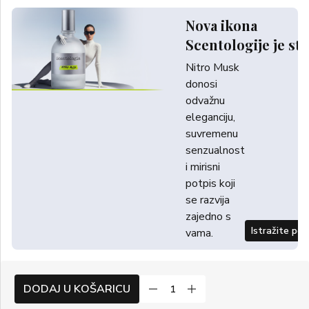
Nova ikona
Scentologije je sti
Nitro Musk
donosi
odvažnu
eleganciju,
suvremenu
senzualnost
i mirisni
potpis koji
se razvija
zajedno s
Istražite po
vama.
DODAJ U KOŠARICU