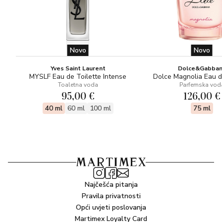
Novo
Novo
Yves Saint Laurent
Dolce&Gabba
MYSLF Eau de Toilette Intense
Dolce Magnolia Eau 
Toaletna voda
Parfemska vod
95,00 €
126,00 €
40 ml
60 ml
100 ml
75 ml
Najčešća pitanja
Pravila privatnosti
Opći uvjeti poslovanja
Martimex Loyalty Card