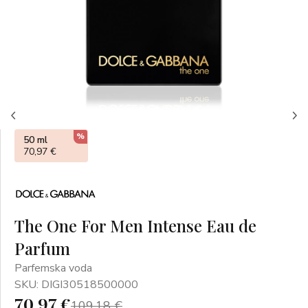
%
50 ml
70,97 €
The One For Men Intense Eau de
Parfum
Parfemska voda
SKU: DIGI30518500000
70,97 €
109,18 €