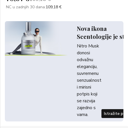
NC u zadnjih 30 dana:
109,18 €
Nova ikona
Scentologije je sti
Nitro Musk
donosi
odvažnu
eleganciju,
suvremenu
senzualnost
i mirisni
potpis koji
se razvija
zajedno s
Istražite po
vama.