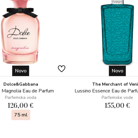
Novo
Novo
Dolce&Gabbana
The Merchant of Ven
 Magnolia Eau de Parfum
Lussino Essence Eau de Par
Parfemska voda
Parfemske vode
126,00 €
155,00 €
75 ml