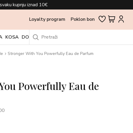
svaku kupnju iznad 10€
Loyalty program
Poklon bon
A
KOSA
DODACI
OUTLET
de
Stronger With You Powerfully Eau de Parfum
You Powerfully Eau de
00