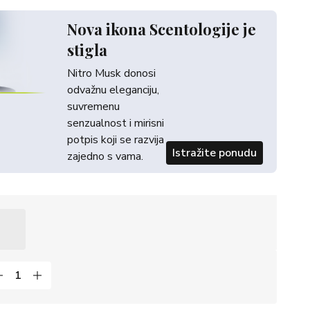
Nova ikona Scentologije je
stigla
Nitro Musk donosi
odvažnu eleganciju,
suvremenu
senzualnost i mirisni
potpis koji se razvija
Istražite ponudu
zajedno s vama.