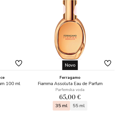
Novo
ice
Ferragamo
fum 100 ml
Fiamma Assoluta Eau de Parfum
Parfemska voda
65,00 €
35 ml
55 ml