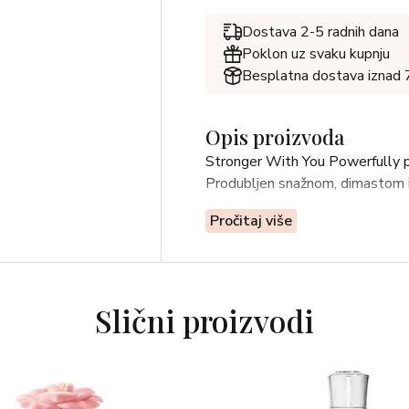
Dostava 2-5 radnih dana
Poklon uz svaku kupnju
Besplatna dostava iznad
Opis proizvoda
Stronger With You Powerfully p
Produbljen snažnom, dimastom i
Pročitaj više
Slični proizvodi