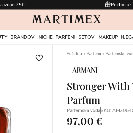
a iznad 75€
Poklon uz 
UTY
BRANDOVI
NICHE
PARFEMI
SETOVI
MAKEUP
NJEG
Početna
Parfemi
Parfemske vo
Stronger With 
Parfum
Parfemska voda
SKU: AM2084
97,00 €