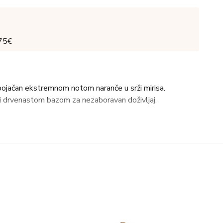
 75€
ojačan ekstremnom notom naranče u srži mirisa.
 drvenastom bazom za nezaboravan doživljaj.