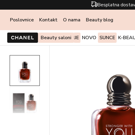
Besplatna dostav
Poslovnice
Kontakt
O nama
Beauty blog
PONUDE I AKCIJE
Beauty saloni
NOVO
SUNCE
K-BEA