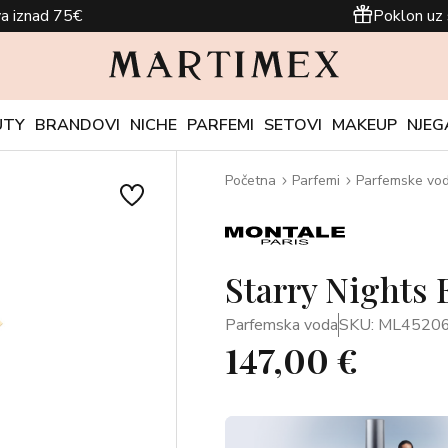
a iznad 75€
Poklon uz 
UTY
BRANDOVI
NICHE
PARFEMI
SETOVI
MAKEUP
NJEG
Početna
Parfemi
Parfemske vo
Starry Nights
Parfemska voda
SKU: ML4520
147,00 €