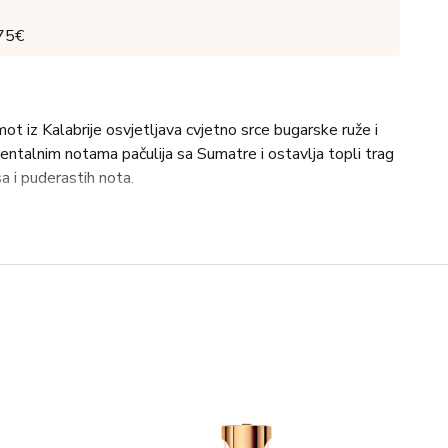
 75€
ot iz Kalabrije osvjetljava cvjetno srce bugarske ruže i
entalnim notama pačulija sa Sumatre i ostavlja topli trag
a i puderastih nota.