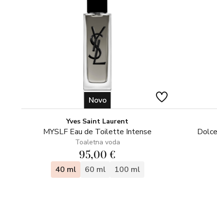
Novo
Yves Saint Laurent
MYSLF Eau de Toilette Intense
Dolce
Toaletna voda
95,00 €
40 ml
60 ml
100 ml