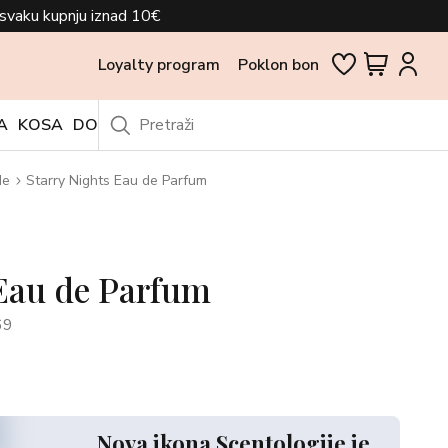
svaku kupnju iznad 10€
Loyalty program
Poklon bon
A
KOSA
DODACI
OUTLET
de
Starry Nights Eau de Parfum
 Eau de Parfum
69
Nova ikona Scentologije je