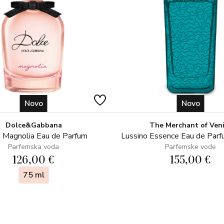
Novo
Novo
Dolce&Gabbana
The Merchant of Ven
 Magnolia Eau de Parfum
Lussino Essence Eau de Par
Parfemska voda
Parfemske vode
126,00 €
155,00 €
75 ml