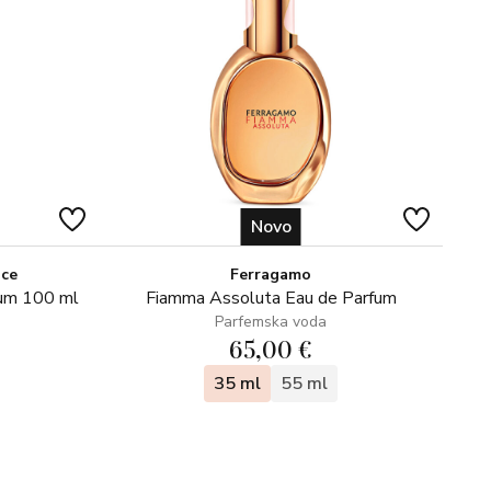
Novo
ice
Ferragamo
fum 100 ml
Fiamma Assoluta Eau de Parfum
Parfemska voda
65,00 €
35 ml
55 ml