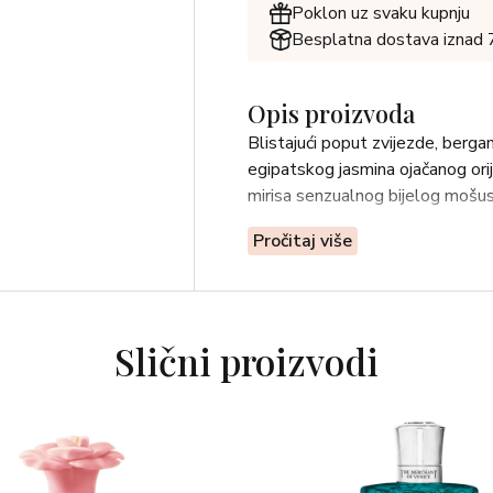
Poklon uz svaku kupnju
Besplatna dostava iznad
Opis proizvoda
Blistajući poput zvijezde, bergam
egipatskog jasmina ojačanog orij
mirisa senzualnog bijelog mošus
Pročitaj više
Slični proizvodi