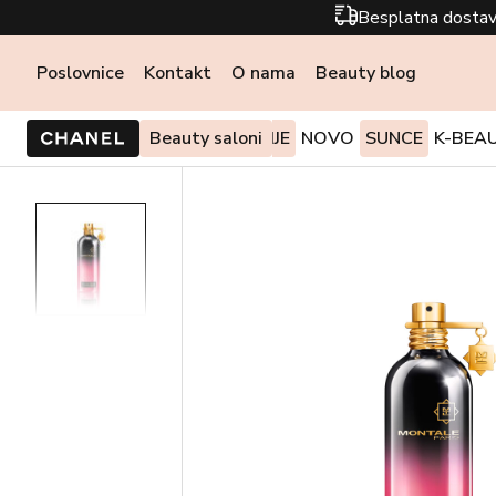
Besplatna dostav
Poslovnice
Kontakt
O nama
Beauty blog
PONUDE I AKCIJE
Beauty saloni
NOVO
SUNCE
K-BEA