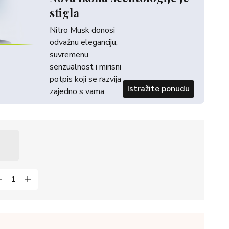
stigla
Nitro Musk donosi
odvažnu eleganciju,
suvremenu
senzualnost i mirisni
potpis koji se razvija
Istražite ponudu
zajedno s vama.