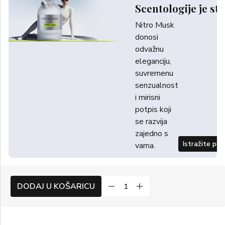
Scentologije je sti
Nitro Musk
donosi
odvažnu
eleganciju,
suvremenu
senzualnost
i mirisni
potpis koji
se razvija
zajedno s
Istražite po
vama.
DODAJ U KOŠARICU