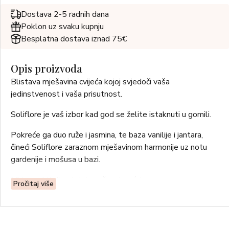
Dostava 2-5 radnih dana
Poklon uz svaku kupnju
Besplatna dostava iznad 75€
Opis proizvoda
Blistava mješavina cvijeća kojoj svjedoči vaša
jedinstvenost i vaša prisutnost.
Soliflore je vaš izbor kad god se želite istaknuti u gomili.
Pokreće ga duo ruže i jasmina, te baza vanilije i jantara,
čineći Soliflore zaraznom mješavinom harmonije uz notu
gardenije i mošusa u bazi.
Mirisna obitelj: cvjetni, mošusni, voćni.
Pročitaj više
Gornje note: frezija, biber, bergamot, čempres.
Note srca: malina, gardenija, ruža, jasmin.