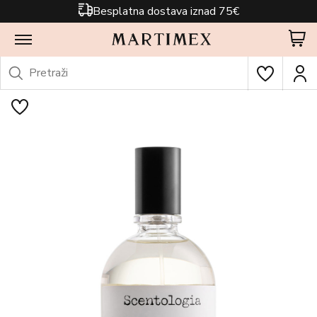
Besplatna dostava iznad 75€