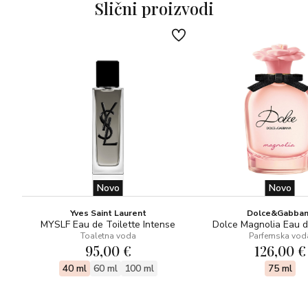
Slični proizvodi
Donje note: mošus, vanilija, benzoin/tolu, amber.
Novo
Novo
Yves Saint Laurent
Dolce&Gabba
MYSLF Eau de Toilette Intense
Dolce Magnolia Eau 
Toaletna voda
Parfemska vod
95,00 €
126,00 €
40 ml
60 ml
100 ml
75 ml