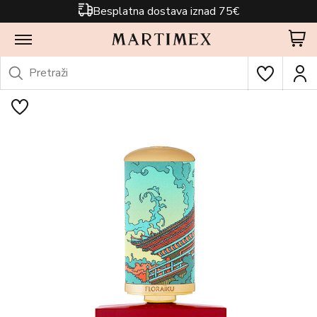
Besplatna dostava iznad 75€