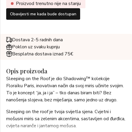
Proizvod trenutno nije na stanju
Obavijesti me kada bude dostupan
Dostava 2-5 radnih dana
Poklon uz svaku kupnju
Besplatna dostava iznad 75€
Opis proizvoda
Sleeping on the Roof je dio Shadowing™ kolekcije
Floraïku Paris, inovativan način da svoj miris učinite svojim.
To je koncept “ja, ja i ja” – tko danas biram biti? Bez
nanošenja slojeva, bez miješanja, samo jedno uz drugo.
Sleeping on the roof je tvoja svijetla sjena. Cvjetni i
mošusni miris sa zelenim akcentima, sastavljen od đurđica,
cvijeta naranče i jantarnog mošusa.