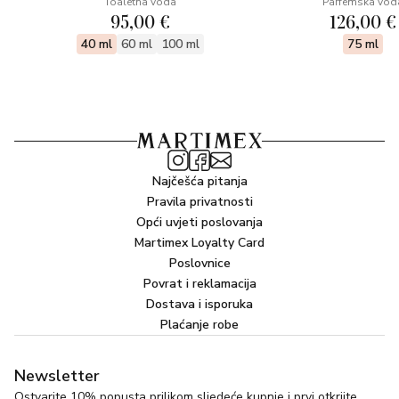
Toaletna voda
Parfemska vod
95,00 €
126,00 €
40 ml
60 ml
100 ml
75 ml
Najčešća pitanja
Pravila privatnosti
Opći uvjeti poslovanja
Martimex Loyalty Card
Poslovnice
Povrat i reklamacija
Dostava i isporuka
Plaćanje robe
Newsletter
Ostvarite 10% popusta prilikom sljedeće kupnje i prvi otkrijte