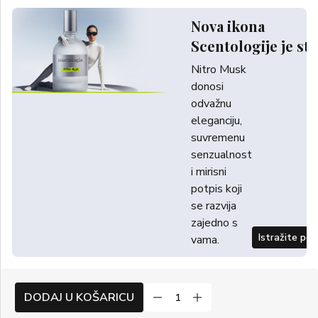
Nova ikona
Scentologije je sti
Nitro Musk
donosi
odvažnu
eleganciju,
suvremenu
senzualnost
i mirisni
potpis koji
se razvija
zajedno s
Istražite po
vama.
DODAJ U KOŠARICU