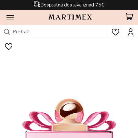
Besplatna dostava iznad 75€