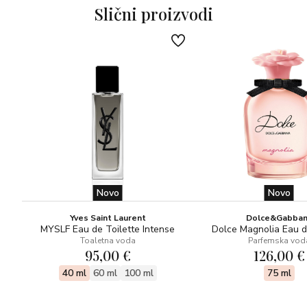
Slični proizvodi
Novo
Novo
Yves Saint Laurent
Dolce&Gabba
MYSLF Eau de Toilette Intense
Dolce Magnolia Eau 
Toaletna voda
Parfemska vod
95,00 €
126,00 €
40 ml
60 ml
100 ml
75 ml