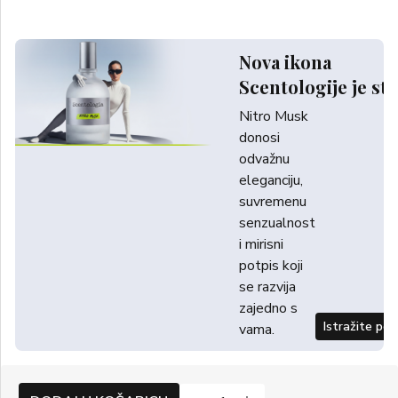
Nova ikona
Scentologije je sti
Nitro Musk
donosi
odvažnu
eleganciju,
suvremenu
senzualnost
i mirisni
potpis koji
se razvija
zajedno s
Istražite po
vama.