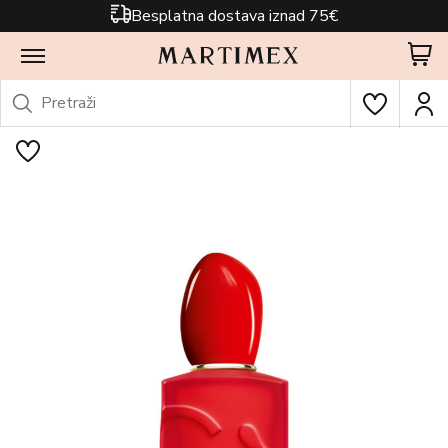
Besplatna dostava iznad 75€