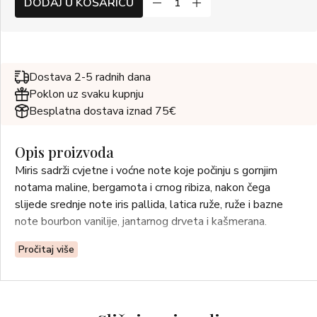
DODAJ U KOŠARICU
Dostava 2-5 radnih dana
Poklon uz svaku kupnju
Besplatna dostava iznad 75€
Opis proizvoda
Miris sadrži cvjetne i voćne note koje počinju s gornjim
notama maline, bergamota i crnog ribiza, nakon čega
slijede srednje note iris pallida, latica ruže, ruže i bazne
note bourbon vanilije, jantarnog drveta i kašmerana.
Pročitaj više