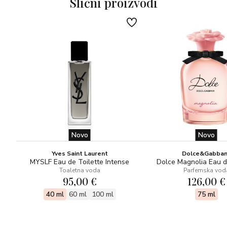
Slični proizvodi
Novo
Novo
Yves Saint Laurent
Dolce&Gabba
MYSLF Eau de Toilette Intense
Dolce Magnolia Eau 
Toaletna voda
Parfemska vod
95,00 €
126,00 €
40 ml
60 ml
100 ml
75 ml